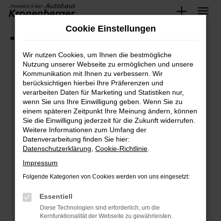
Zum
Cookie Einstellungen
Hauptinhalt
Startseite
Fahrzeugangebote
Fahrzeug-Showroom
springen
Wir nutzen Cookies, um Ihnen die bestmögliche
Nutzung unserer Webseite zu ermöglichen und unsere
Fahrzeug-Showroom
Kommunikation mit Ihnen zu verbessern. Wir
Jetzt Fahrzeug finden
berücksichtigen hierbei Ihre Präferenzen und
verarbeiten Daten für Marketing und Statistiken nur,
wenn Sie uns Ihre Einwilligung geben. Wenn Sie zu
einem späteren Zeitpunkt Ihre Meinung ändern, können
Fehler: Network Error
Sie die Einwilligung jederzeit für die Zukunft widerrufen.
Weitere Informationen zum Umfang der
Beim Laden ist ein Fehler aufgetreten.
Datenverarbeitung finden Sie hier:
Hier sind ein paar Tipps, die dir helfen können:
Datenschutzerklärung
,
Cookie-Richtlinie
.
Impressum
Überprüfe deine Firewall und deine
Internetverbindung.
Folgende Kategorien von Cookies werden von uns eingesetzt:
Laden andere Webseiten, zum Beispiel
Essentiell
deine Suchmaschine?
Diese Technologien sind erforderlich, um die
Prüfe deine Browsererweiterungen.
Kernfunktionalität der Webseite zu gewährleisten.