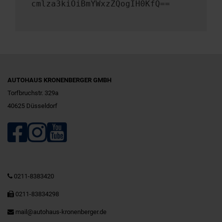
cmlza3kiOiBmYWxzZQogIH0KfQ==
AUTOHAUS KRONENBERGER GMBH
Torfbruchstr. 329a
40625 Düsseldorf
0211-8383420
0211-83834298
mail@autohaus-kronenberger.de