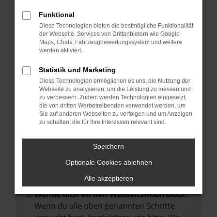
Manche Erweiterungen, wie Werbeblocker,
Funktional
können das Laden bestimmter Seiten
Diese Technologien bieten die bestmögliche Funktionalität
verhindern. Funktioniert die Seite in einem
der Webseite. Services von Drittanbietern wie Google
anderen Browser oder in einem privaten
Maps, Chats, Fahrzeugbewertungssystem und weitere
werden aktiviert.
Fenster?
Starte dein Gerät neu.
Statistik und Marketing
Das kann manchmal helfen,
Diese Technologien ermöglichen es uns, die Nutzung der
Webseite zu analysieren, um die Leistung zu messen und
vorübergehende Probleme zu beheben.
zu verbessern. Zudem werden Technologien eingesetzt,
die von dritten Werbetreibenden verwendet werden, um
Stelle sicher, dass dein Browser und dein
Sie auf anderen Webseiten zu verfolgen und um Anzeigen
Betriebssystem auf dem neuesten Stand
zu schalten, die für Ihre Interessen relevant sind.
sind.
Veraltete Software birgt nicht nur ein
Speichern
Sicherheitsrisiko, sondern kann auch dazu
Optionale Cookies ablehnen
führen, dass bestimmte Funktionen nicht
mehr unterstützt werden.
Alle akzeptieren
Wende dich an den Webseitenbetreiber.
Wenn du alle oben genannten Schritte