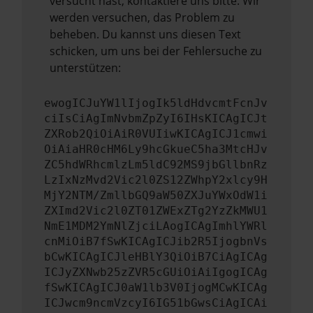
versucht hast, kontaktiere uns bitte. Wir
werden versuchen, das Problem zu
beheben. Du kannst uns diesen Text
schicken, um uns bei der Fehlersuche zu
unterstützen:
ewogICJuYW1lIjogIk5ldHdvcmtFcnJv
ciIsCiAgImNvbmZpZyI6IHsKICAgICJt
ZXRob2QiOiAiR0VUIiwKICAgICJ1cmwi
OiAiaHR0cHM6Ly9hcGkueC5ha3MtcHJv
ZC5hdWRhcmlzLm5ldC92MS9jbGllbnRz
LzIxNzMvd2Vic2l0ZS12ZWhpY2xlcy9H
MjY2NTM/ZmllbGQ9aW50ZXJuYWxOdW1i
ZXImd2Vic2l0ZT01ZWExZTg2YzZkMWU1
NmE1MDM2YmNlZjciLAogICAgImhlYWRl
cnMiOiB7fSwKICAgICJib2R5IjogbnVs
bCwKICAgICJleHBlY3QiOiB7CiAgICAg
ICJyZXNwb25zZVR5cGUiOiAiIgogICAg
fSwKICAgICJ0aW1lb3V0IjogMCwKICAg
ICJwcm9ncmVzcyI6IG51bGwsCiAgICAi