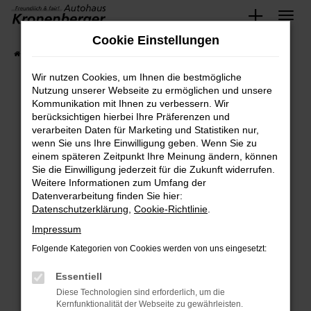
Zum
Cookie Einstellungen
Hauptinhalt
Startseite
Fahrzeugangebote
Fahrzeug-Showroom
springen
Wir nutzen Cookies, um Ihnen die bestmögliche
Nutzung unserer Webseite zu ermöglichen und unsere
Fahrzeug-Showroom
Kommunikation mit Ihnen zu verbessern. Wir
Jetzt Fahrzeug finden
berücksichtigen hierbei Ihre Präferenzen und
verarbeiten Daten für Marketing und Statistiken nur,
wenn Sie uns Ihre Einwilligung geben. Wenn Sie zu
einem späteren Zeitpunkt Ihre Meinung ändern, können
Fehler: Network Error
Sie die Einwilligung jederzeit für die Zukunft widerrufen.
Weitere Informationen zum Umfang der
Beim Laden ist ein Fehler aufgetreten.
Datenverarbeitung finden Sie hier:
Hier sind ein paar Tipps, die dir helfen können:
Datenschutzerklärung
,
Cookie-Richtlinie
.
Impressum
Überprüfe deine Firewall und deine
Internetverbindung.
Folgende Kategorien von Cookies werden von uns eingesetzt:
Laden andere Webseiten, zum Beispiel
Essentiell
deine Suchmaschine?
Diese Technologien sind erforderlich, um die
Prüfe deine Browsererweiterungen.
Kernfunktionalität der Webseite zu gewährleisten.