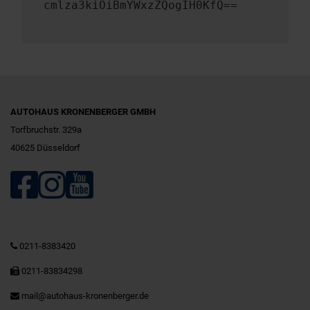
cmlza3kiOiBmYWxzZQogIH0KfQ==
AUTOHAUS KRONENBERGER GMBH
Torfbruchstr. 329a
40625 Düsseldorf
0211-8383420
0211-83834298
mail@autohaus-kronenberger.de