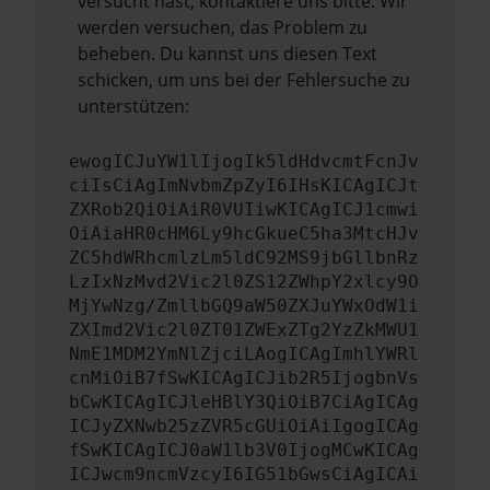
versucht hast, kontaktiere uns bitte. Wir
werden versuchen, das Problem zu
beheben. Du kannst uns diesen Text
schicken, um uns bei der Fehlersuche zu
unterstützen:
ewogICJuYW1lIjogIk5ldHdvcmtFcnJv
ciIsCiAgImNvbmZpZyI6IHsKICAgICJt
ZXRob2QiOiAiR0VUIiwKICAgICJ1cmwi
OiAiaHR0cHM6Ly9hcGkueC5ha3MtcHJv
ZC5hdWRhcmlzLm5ldC92MS9jbGllbnRz
LzIxNzMvd2Vic2l0ZS12ZWhpY2xlcy9O
MjYwNzg/ZmllbGQ9aW50ZXJuYWxOdW1i
ZXImd2Vic2l0ZT01ZWExZTg2YzZkMWU1
NmE1MDM2YmNlZjciLAogICAgImhlYWRl
cnMiOiB7fSwKICAgICJib2R5IjogbnVs
bCwKICAgICJleHBlY3QiOiB7CiAgICAg
ICJyZXNwb25zZVR5cGUiOiAiIgogICAg
fSwKICAgICJ0aW1lb3V0IjogMCwKICAg
ICJwcm9ncmVzcyI6IG51bGwsCiAgICAi