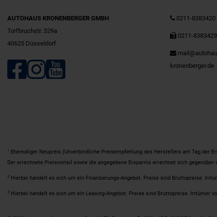
AUTOHAUS KRONENBERGER GMBH
0211-8383420
Torfbruchstr. 329a
0211-838342
40625 Düsseldorf
mail@autohau
kronenberger.de
1
Ehemaliger Neupreis (Unverbindliche Preisempfehlung des Herstellers am Tag der Er
Der errechnete Preisvorteil sowie die angegebene Ersparnis errechnet sich gegenüber
2
Hierbei handelt es sich um ein Finanzierungs-Angebot. Preise sind Bruttopreise. Irrtü
3
Hierbei handelt es sich um ein Leasing-Angebot. Preise sind Bruttopreise. Irrtümer vo