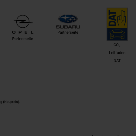
Partnerseite
Partnerseite
CO
2
Leitfaden
DAT
g (Neupreis).