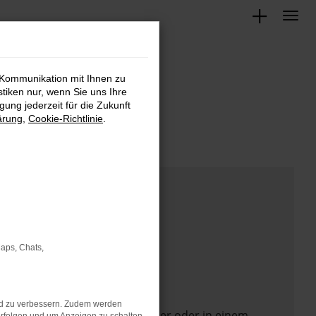
 Kommunikation mit Ihnen zu
stiken nur, wenn Sie uns Ihre
ung jederzeit für die Zukunft
ärung
,
Cookie-Richtlinie
.
Maps, Chats,
nd zu verbessern. Zudem werden
 Seite in einem anderen Browser oder in einem