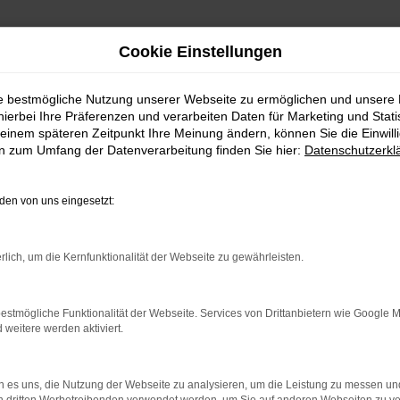
Cookie Einstellungen
ie bestmögliche Nutzung unserer Webseite zu ermöglichen und unsere
hierbei Ihre Präferenzen und verarbeiten Daten für Marketing und Stati
Fahrzeug-Showroom
einem späteren Zeitpunkt Ihre Meinung ändern, können Sie die Einwillig
en zum Umfang der Datenverarbeitung finden Sie hier:
Datenschutzerkl
Jetzt Fahrzeug finden
en von uns eingesetzt:
rlich, um die Kernfunktionalität der Webseite zu gewährleisten.
estmögliche Funktionalität der Webseite. Services von Drittanbietern wie Google 
rbindung.
eitere werden aktiviert.
hmaschine?
 es uns, die Nutzung der Webseite zu analysieren, um die Leistung zu messen u
das Laden bestimmter Seiten verhindern. Funktioniert die