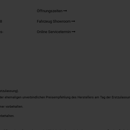
Öffnungszeiten
98
Fahrzeug Showroom
s-
Online Servicetermin
stzulassung).
 der ehemaligen unverbindlichen Preisempfehlung des Herstellers am Tag der Erstzulassun
mer vorbehalten.
rbehalten.