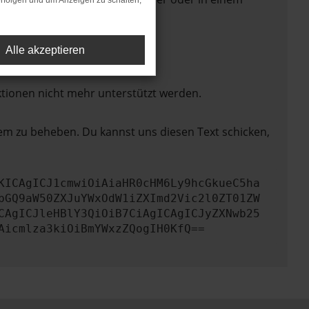
rfolgen und um Anzeigen zu schalten,
Alle akzeptieren
ktionen nicht mehr unterstützt werden.
lem zu beheben. Du kannst uns diesen Text schicken,
KICAgICJ1cmwiOiAiaHR0cHM6Ly9hcGkueC5ha
bGQ9aW50ZXJuYWxOdW1iZXImd2Vic2l0ZT01ZW
CAgICJleHBlY3QiOiB7CiAgICAgICJyZXNwb25
Aicmlza3kiOiBmYWxzZQogIH0KfQ==