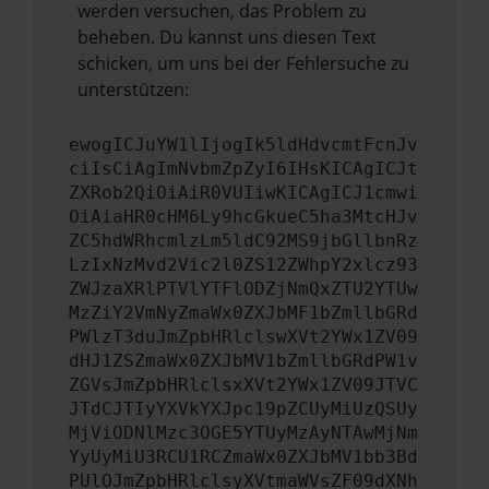
werden versuchen, das Problem zu
beheben. Du kannst uns diesen Text
schicken, um uns bei der Fehlersuche zu
unterstützen:
ewogICJuYW1lIjogIk5ldHdvcmtFcnJv
ciIsCiAgImNvbmZpZyI6IHsKICAgICJt
ZXRob2QiOiAiR0VUIiwKICAgICJ1cmwi
OiAiaHR0cHM6Ly9hcGkueC5ha3MtcHJv
ZC5hdWRhcmlzLm5ldC92MS9jbGllbnRz
LzIxNzMvd2Vic2l0ZS12ZWhpY2xlcz93
ZWJzaXRlPTVlYTFlODZjNmQxZTU2YTUw
MzZiY2VmNyZmaWx0ZXJbMF1bZmllbGRd
PWlzT3duJmZpbHRlclswXVt2YWx1ZV09
dHJ1ZSZmaWx0ZXJbMV1bZmllbGRdPW1v
ZGVsJmZpbHRlclsxXVt2YWx1ZV09JTVC
JTdCJTIyYXVkYXJpc19pZCUyMiUzQSUy
MjViODNlMzc3OGE5YTUyMzAyNTAwMjNm
YyUyMiU3RCU1RCZmaWx0ZXJbMV1bb3Bd
PUlOJmZpbHRlclsyXVtmaWVsZF09dXNh