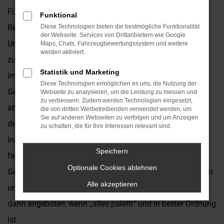
Für einen Opel Vivaro Gebrauchtwagen existieren eine
Funktional
Reihe guter Argumente. Wer viel in Düsseldorf und
Diese Technologien bieten die bestmögliche Funktionalität
der Webseite. Services von Drittanbietern wie Google
Umgebung unterwegs ist, wird dieses langlebige und
Maps, Chats, Fahrzeugbewertungssystem und weitere
werden aktiviert.
zuverlässige Fahrzeug auf jeden Fall zu schätzen wissen.
Statistik und Marketing
Im Autohaus Kronenberger bieten wir Ihnen Opel Vivaro
Diese Technologien ermöglichen es uns, die Nutzung der
Gebrauchtwagen in großer Auswahl und zu rundum
Webseite zu analysieren, um die Leistung zu messen und
zu verbessern. Zudem werden Technologien eingesetzt,
attraktiven Preisen. Als Vertragshändler sind wir eng mit
die von dritten Werbetreibenden verwendet werden, um
Sie auf anderen Webseiten zu verfolgen und um Anzeigen
der Marke verbunden und natürlich auch in der Lage,
zu schalten, die für Ihre Interessen relevant sind.
Inspektion, Wartung und Reparaturen sach- und
Speichern
fachgerecht durchzuführen. Jeder Opel Vivaro
Optionale Cookies ablehnen
Gebrauchtwagen wird vor dem Verkauf nach Düsseldorf in
Alle akzeptieren
unserer Kfz-Meisterwerkstatt gründlich überprüft und erst
dann angeboten, wenn „alles paletti“ und in bester Ordnung
ist.