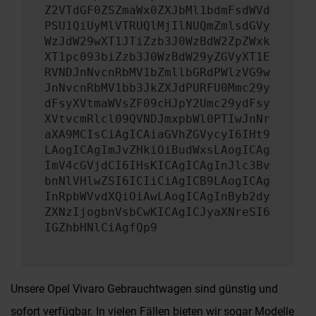
Z2VTdGF0ZSZmaWx0ZXJbMl1bdmFsdWVd
PSU1QiUyMlVTRUQlMjIlNUQmZmlsdGVy
WzJdW29wXT1JTiZzb3J0WzBdW2ZpZWxk
XT1pc093biZzb3J0WzBdW29yZGVyXT1E
RVNDJnNvcnRbMV1bZmllbGRdPWlzVG9w
JnNvcnRbMV1bb3JkZXJdPURFU0Mmc29y
dFsyXVtmaWVsZF09cHJpY2Umc29ydFsy
XVtvcmRlcl09QVNDJmxpbWl0PTIwJnNr
aXA9MCIsCiAgICAiaGVhZGVycyI6IHt9
LAogICAgImJvZHkiOiBudWxsLAogICAg
ImV4cGVjdCI6IHsKICAgICAgInJlc3Bv
bnNlVHlwZSI6ICIiCiAgICB9LAogICAg
InRpbWVvdXQiOiAwLAogICAgInByb2dy
ZXNzIjogbnVsbCwKICAgICJyaXNreSI6
IGZhbHNlCiAgfQp9
Unsere Opel Vivaro Gebrauchtwagen sind günstig und
sofort verfügbar. In vielen Fällen bieten wir sogar Modelle