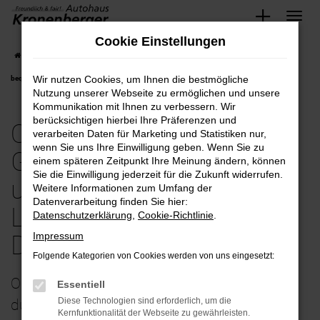
Zum
Cookie Einstellungen
Hauptinhalt
Startseite
Düsseldorf
Opel
Opel Vivaro
Opel-Vivaro Gebrauchtwagen
springen
Wir nutzen Cookies, um Ihnen die bestmögliche
bequem und günstig kaufen mit Lieferservice nach Düsseldorf
Nutzung unserer Webseite zu ermöglichen und unsere
Kommunikation mit Ihnen zu verbessern. Wir
berücksichtigen hierbei Ihre Präferenzen und
Opel-Vivaro
verarbeiten Daten für Marketing und Statistiken nur,
wenn Sie uns Ihre Einwilligung geben. Wenn Sie zu
Gebrauchtwagen bequem
einem späteren Zeitpunkt Ihre Meinung ändern, können
Sie die Einwilligung jederzeit für die Zukunft widerrufen.
und günstig kaufen mit
Weitere Informationen zum Umfang der
Datenverarbeitung finden Sie hier:
Lieferservice nach
Datenschutzerklärung
,
Cookie-Richtlinie
.
Impressum
Düsseldorf
Folgende Kategorien von Cookies werden von uns eingesetzt:
Opel Vivaro Gebrauchtwagen – perfekt
Essentiell
Diese Technologien sind erforderlich, um die
durchgecheckt unterwegs in Düsseldorf
Kernfunktionalität der Webseite zu gewährleisten.