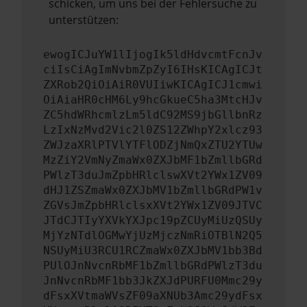
schicken, um uns bei der Fehlersuche zu
unterstützen:
ewogICJuYW1lIjogIk5ldHdvcmtFcnJv
ciIsCiAgImNvbmZpZyI6IHsKICAgICJt
ZXRob2QiOiAiR0VUIiwKICAgICJ1cmwi
OiAiaHR0cHM6Ly9hcGkueC5ha3MtcHJv
ZC5hdWRhcmlzLm5ldC92MS9jbGllbnRz
LzIxNzMvd2Vic2l0ZS12ZWhpY2xlcz93
ZWJzaXRlPTVlYTFlODZjNmQxZTU2YTUw
MzZiY2VmNyZmaWx0ZXJbMF1bZmllbGRd
PWlzT3duJmZpbHRlclswXVt2YWx1ZV09
dHJ1ZSZmaWx0ZXJbMV1bZmllbGRdPW1v
ZGVsJmZpbHRlclsxXVt2YWx1ZV09JTVC
JTdCJTIyYXVkYXJpc19pZCUyMiUzQSUy
MjYzNTdlOGMwYjUzMjczNmRiOTBlN2Q5
NSUyMiU3RCU1RCZmaWx0ZXJbMV1bb3Bd
PUlOJnNvcnRbMF1bZmllbGRdPWlzT3du
JnNvcnRbMF1bb3JkZXJdPURFU0Mmc29y
dFsxXVtmaWVsZF09aXNUb3Amc29ydFsx