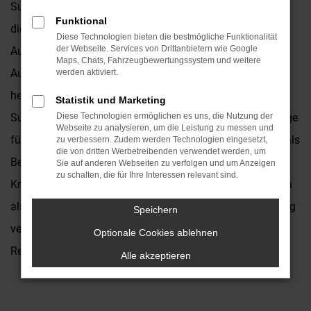
Subaru Solterra. Dieses Fahrzeug eignet sich sowohl für
Funktional
die Nutzung im Stadtverkehr als auch für Landstraße und
Diese Technologien bieten die bestmögliche Funktionalität
der Webseite. Services von Drittanbietern wie Google
Autobahn. Die Pluspunkte sind die erstklassige
Maps, Chats, Fahrzeugbewertungssystem und weitere
Ausstattung, das ansprechende Design sowie der
werden aktiviert.
hervorragende Preis. Natürlich bieten wir Ihnen sowohl
Statistik und Marketing
Subaru Solterra Neuwagen als auch gebrauchte Fahrzeuge
Diese Technologien ermöglichen es uns, die Nutzung der
Webseite zu analysieren, um die Leistung zu messen und
für Ihre Mobilität in Düsseldorf und stehen Ihnen zudem als
zu verbessern. Zudem werden Technologien eingesetzt,
die von dritten Werbetreibenden verwendet werden, um
Beraterinnen und Berater zur Seite. Das Autohaus
Sie auf anderen Webseiten zu verfolgen und um Anzeigen
zu schalten, die für Ihre Interessen relevant sind.
Kronenberger existiert seit 1931 und ist seit diesen Jahren
als Familienbetrieb fest mit Düsseldorf und der Umgebung
Speichern
verbunden. Man kennt uns und man schätzt uns in der
Optionale Cookies ablehnen
Region.
Alle akzeptieren