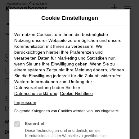
Zum
Cookie Einstellungen
Hauptinhalt
Startseite
Düsseldorf
Subaru
Subaru Solterra bequem und günstig kaufen
springen
Wir nutzen Cookies, um Ihnen die bestmögliche
nach Düsseldorf
Nutzung unserer Webseite zu ermöglichen und unsere
Kommunikation mit Ihnen zu verbessern. Wir
berücksichtigen hierbei Ihre Präferenzen und
Subaru Solterra bequem
verarbeiten Daten für Marketing und Statistiken nur,
wenn Sie uns Ihre Einwilligung geben. Wenn Sie zu
und günstig kaufen nach
einem späteren Zeitpunkt Ihre Meinung ändern, können
Sie die Einwilligung jederzeit für die Zukunft widerrufen.
Düsseldorf
Weitere Informationen zum Umfang der
Datenverarbeitung finden Sie hier:
Datenschutzerklärung
,
Cookie-Richtlinie
.
Subaru Solterra – unsere Empfehlung für
Impressum
Düsseldorf
Folgende Kategorien von Cookies werden von uns eingesetzt:
Wenn Sie uns nach einem passenden Fahrzeug für
Essentiell
Diese Technologien sind erforderlich, um die
Düsseldorf fragen, empfehlen wir Ihnen ohne Zögern den
Kernfunktionalität der Webseite zu gewährleisten.