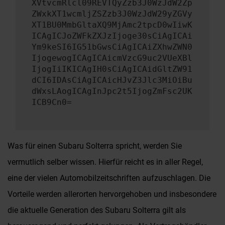
XVtvcmRlcl09REVTQyZzb3J0WzJdW2Zp
ZWxkXT1wcmljZSZzb3J0WzJdW29yZGVy
XT1BU0MmbGltaXQ9MjAmc2tpcD0wIiwK
ICAgICJoZWFkZXJzIjoge30sCiAgICAi
Ym9keSI6IG51bGwsCiAgICAiZXhwZWN0
IjogewogICAgICAicmVzcG9uc2VUeXBl
IjogIiIKICAgIH0sCiAgICAidGltZW91
dCI6IDAsCiAgICAicHJvZ3Jlc3MiOiBu
dWxsLAogICAgInJpc2t5IjogZmFsc2UK
ICB9Cn0=
Was für einen Subaru Solterra spricht, werden Sie
vermutlich selber wissen. Hierfür reicht es in aller Regel,
eine der vielen Automobilzeitschriften aufzuschlagen. Die
Vorteile werden allerorten hervorgehoben und insbesondere
die aktuelle Generation des Subaru Solterra gilt als