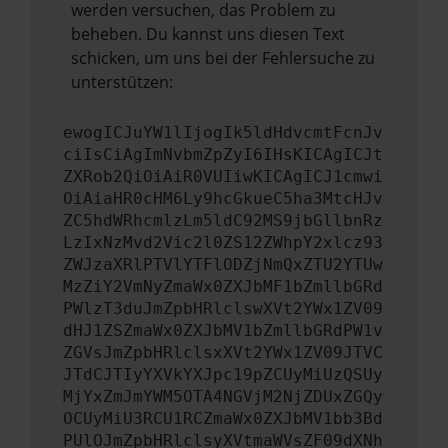
werden versuchen, das Problem zu
beheben. Du kannst uns diesen Text
schicken, um uns bei der Fehlersuche zu
unterstützen:
ewogICJuYW1lIjogIk5ldHdvcmtFcnJv
ciIsCiAgImNvbmZpZyI6IHsKICAgICJt
ZXRob2QiOiAiR0VUIiwKICAgICJ1cmwi
OiAiaHR0cHM6Ly9hcGkueC5ha3MtcHJv
ZC5hdWRhcmlzLm5ldC92MS9jbGllbnRz
LzIxNzMvd2Vic2l0ZS12ZWhpY2xlcz93
ZWJzaXRlPTVlYTFlODZjNmQxZTU2YTUw
MzZiY2VmNyZmaWx0ZXJbMF1bZmllbGRd
PWlzT3duJmZpbHRlclswXVt2YWx1ZV09
dHJ1ZSZmaWx0ZXJbMV1bZmllbGRdPW1v
ZGVsJmZpbHRlclsxXVt2YWx1ZV09JTVC
JTdCJTIyYXVkYXJpc19pZCUyMiUzQSUy
MjYxZmJmYWM5OTA4NGVjM2NjZDUxZGQy
OCUyMiU3RCU1RCZmaWx0ZXJbMV1bb3Bd
PUlOJmZpbHRlclsyXVtmaWVsZF09dXNh