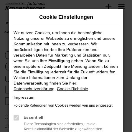
Zum
Cookie Einstellungen
Hauptinhalt
Startseite
Duisburg
Opel
Opel Grandland
Opel-Grandland
springen
Wir nutzen Cookies, um Ihnen die bestmögliche
Gebrauchtwagen bequem und günstig kaufen mit Lieferservice nach Duisburg
Nutzung unserer Webseite zu ermöglichen und unsere
Kommunikation mit Ihnen zu verbessern. Wir
berücksichtigen hierbei Ihre Präferenzen und
Opel-Grandland
verarbeiten Daten für Marketing und Statistiken nur,
wenn Sie uns Ihre Einwilligung geben. Wenn Sie zu
Gebrauchtwagen bequem
einem späteren Zeitpunkt Ihre Meinung ändern, können
Sie die Einwilligung jederzeit für die Zukunft widerrufen.
und günstig kaufen mit
Weitere Informationen zum Umfang der
Datenverarbeitung finden Sie hier:
Lieferservice nach
Datenschutzerklärung
,
Cookie-Richtlinie
.
Impressum
Duisburg
Folgende Kategorien von Cookies werden von uns eingesetzt:
Opel Grandland Gebrauchtwagen – perfekt
Essentiell
Diese Technologien sind erforderlich, um die
durchgecheckt unterwegs in Duisburg
Kernfunktionalität der Webseite zu gewährleisten.