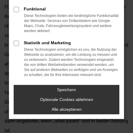
Für einen Opel Grandland Gebrauchtwagen existieren eine
Funktional
Reihe guter Argumente. Wer viel in Duisburg und
Diese Technologien bieten die bestmögliche Funktionalität
der Webseite. Services von Drittanbietern wie Google
Umgebung unterwegs ist, wird dieses langlebige und
Maps, Chats, Fahrzeugbewertungssystem und weitere
werden aktiviert.
zuverlässige Fahrzeug auf jeden Fall zu schätzen wissen.
Statistik und Marketing
Im Autohaus Kronenberger bieten wir Ihnen Opel Grandland
Diese Technologien ermöglichen es uns, die Nutzung der
Gebrauchtwagen in großer Auswahl und zu rundum
Webseite zu analysieren, um die Leistung zu messen und
zu verbessern. Zudem werden Technologien eingesetzt,
attraktiven Preisen. Als Vertragshändler sind wir eng mit
die von dritten Werbetreibenden verwendet werden, um
Sie auf anderen Webseiten zu verfolgen und um Anzeigen
der Marke verbunden und natürlich auch in der Lage,
zu schalten, die für Ihre Interessen relevant sind.
Inspektion, Wartung und Reparaturen sach- und
Speichern
fachgerecht durchzuführen. Jeder Opel Grandland
Optionale Cookies ablehnen
Gebrauchtwagen wird vor dem Verkauf nach Duisburg in
Alle akzeptieren
unserer Kfz-Meisterwerkstatt gründlich überprüft und erst
dann angeboten, wenn „alles paletti“ und in bester Ordnung
ist.