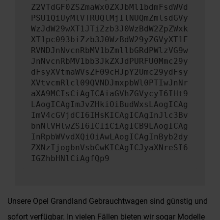
Z2VTdGF0ZSZmaWx0ZXJbMl1bdmFsdWVd
PSU1QiUyMlVTRUQlMjIlNUQmZmlsdGVy
WzJdW29wXT1JTiZzb3J0WzBdW2ZpZWxk
XT1pc093biZzb3J0WzBdW29yZGVyXT1E
RVNDJnNvcnRbMV1bZmllbGRdPWlzVG9w
JnNvcnRbMV1bb3JkZXJdPURFU0Mmc29y
dFsyXVtmaWVsZF09cHJpY2Umc29ydFsy
XVtvcmRlcl09QVNDJmxpbWl0PTIwJnNr
aXA9MCIsCiAgICAiaGVhZGVycyI6IHt9
LAogICAgImJvZHkiOiBudWxsLAogICAg
ImV4cGVjdCI6IHsKICAgICAgInJlc3Bv
bnNlVHlwZSI6ICIiCiAgICB9LAogICAg
InRpbWVvdXQiOiAwLAogICAgInByb2dy
ZXNzIjogbnVsbCwKICAgICJyaXNreSI6
IGZhbHNlCiAgfQp9
Unsere Opel Grandland Gebrauchtwagen sind günstig und
sofort verfügbar. In vielen Fällen bieten wir sogar Modelle