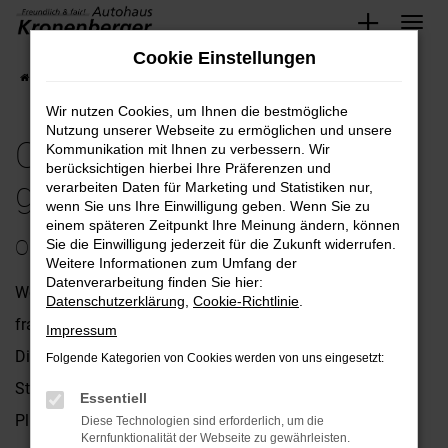
Zum
Cookie Einstellungen
Hauptinhalt
Startseite
Köln
Opel
Opel Corsa bequem und günstig kaufen nach Köln
springen
Wir nutzen Cookies, um Ihnen die bestmögliche
Nutzung unserer Webseite zu ermöglichen und unsere
Opel Corsa bequem und
Kommunikation mit Ihnen zu verbessern. Wir
berücksichtigen hierbei Ihre Präferenzen und
günstig kaufen nach Köln
verarbeiten Daten für Marketing und Statistiken nur,
wenn Sie uns Ihre Einwilligung geben. Wenn Sie zu
einem späteren Zeitpunkt Ihre Meinung ändern, können
Opel Corsa – unsere Empfehlung für Köln
Sie die Einwilligung jederzeit für die Zukunft widerrufen.
Weitere Informationen zum Umfang der
Datenverarbeitung finden Sie hier:
Wenn Sie uns nach einem passenden Fahrzeug für Köln
Datenschutzerklärung
,
Cookie-Richtlinie
.
fragen, empfehlen wir Ihnen ohne Zögern den Opel Corsa.
Impressum
Dieses Fahrzeug eignet sich sowohl für die Nutzung im
Folgende Kategorien von Cookies werden von uns eingesetzt:
Stadtverkehr als auch für Landstraße und Autobahn. Die
Essentiell
Pluspunkte sind die erstklassige Ausstattung, das
Diese Technologien sind erforderlich, um die
Kernfunktionalität der Webseite zu gewährleisten.