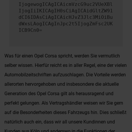
IjogewogICAgICAicmVzcG9uc2VUeXBl
IjogIiIKICAgIH0sCiAgICAidGltZW91
dCI6IDAsCiAgICAicHJvZ3Jlc3MiOiBu
dWxsLAogICAgInJpc2t5IjogZmFsc2UK
ICB9Cn0=
Was für einen Opel Corsa spricht, werden Sie vermutlich
selber wissen. Hierfür reicht es in aller Regel, eine der vielen
Automobilzeitschriften aufzuschlagen. Die Vorteile werden
allerorten hervorgehoben und insbesondere die aktuelle
Generation des Opel Corsa gilt als herausragend und
perfekt gelungen. Als Vertragshändler weisen wir Sie gern
auf die Besonderheiten dieses Fahrzeugs hin. Dies schließt
natürlich auch ein, dass wir all unsere Kundinnen und
Kunden aus Köln und anderswo in die Funktionen der