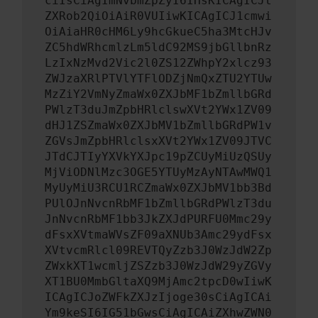
ciIsCiAgImNvbmZpZyI6IHsKICAgICJt
ZXRob2QiOiAiR0VUIiwKICAgICJ1cmwi
OiAiaHR0cHM6Ly9hcGkueC5ha3MtcHJv
ZC5hdWRhcmlzLm5ldC92MS9jbGllbnRz
LzIxNzMvd2Vic2l0ZS12ZWhpY2xlcz93
ZWJzaXRlPTVlYTFlODZjNmQxZTU2YTUw
MzZiY2VmNyZmaWx0ZXJbMF1bZmllbGRd
PWlzT3duJmZpbHRlclswXVt2YWx1ZV09
dHJ1ZSZmaWx0ZXJbMV1bZmllbGRdPW1v
ZGVsJmZpbHRlclsxXVt2YWx1ZV09JTVC
JTdCJTIyYXVkYXJpc19pZCUyMiUzQSUy
MjViODNlMzc3OGE5YTUyMzAyNTAwMWQ1
MyUyMiU3RCU1RCZmaWx0ZXJbMV1bb3Bd
PUlOJnNvcnRbMF1bZmllbGRdPWlzT3du
JnNvcnRbMF1bb3JkZXJdPURFU0Mmc29y
dFsxXVtmaWVsZF09aXNUb3Amc29ydFsx
XVtvcmRlcl09REVTQyZzb3J0WzJdW2Zp
ZWxkXT1wcmljZSZzb3J0WzJdW29yZGVy
XT1BU0MmbGltaXQ9MjAmc2tpcD0wIiwK
ICAgICJoZWFkZXJzIjoge30sCiAgICAi
Ym9keSI6IG51bGwsCiAgICAiZXhwZWN0