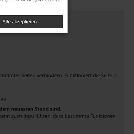
rfolgen und um Anzeigen zu schalten,
Alle akzeptieren
mmter Seiten verhindern. Funktioniert die Seite in
en.
f dem neuesten Stand sind.
rn kann auch dazu führen, dass bestimmte Funktionen