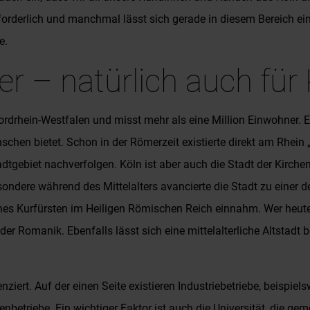
forderlich und manchmal lässt sich gerade in diesem Bereich ei
e.
 – natürlich auch für 
drhein-Westfalen und misst mehr als eine Million Einwohner. Ein
hen bietet. Schon in der Römerzeit existierte direkt am Rhein 
ebiet nachverfolgen. Köln ist aber auch die Stadt der Kirchen u
ondere während des Mittelalters avancierte die Stadt zu einer d
e eines Kurfürsten im Heiligen Römischen Reich einnahm. Wer heu
er Romanik. Ebenfalls lässt sich eine mittelalterliche Altstadt 
erenziert. Auf der einen Seite existieren Industriebetriebe, beis
betriebe. Ein wichtiger Faktor ist auch die Universität, die g