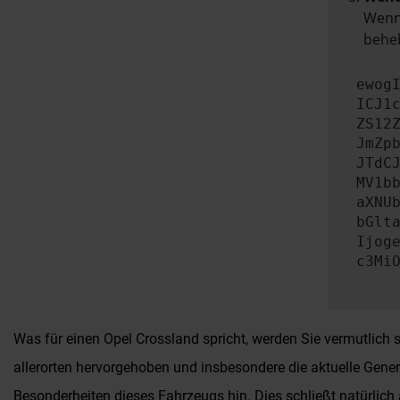
Wenn 
beheb
ewog
ICJ1
ZS12
JmZp
JTdC
MV1b
aXNU
bGlt
Ijog
c3Mi
Was für einen Opel Crossland spricht, werden Sie vermutlich se
allerorten hervorgehoben und insbesondere die aktuelle Gener
Besonderheiten dieses Fahrzeugs hin. Dies schließt natürlic