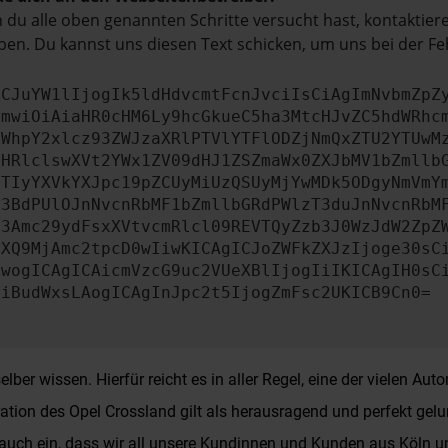
du alle oben genannten Schritte versucht hast, kontaktier
en. Du kannst uns diesen Text schicken, um uns bei der Fe
ICJuYW1lIjogIk5ldHdvcmtFcnJvciIsCiAgImNvbmZpZ
cmwiOiAiaHR0cHM6Ly9hcGkueC5ha3MtcHJvZC5hdWRhc
ZWhpY2xlcz93ZWJzaXRlPTVlYTFlODZjNmQxZTU2YTUwM
bHRlclswXVt2YWx1ZV09dHJ1ZSZmaWx0ZXJbMV1bZmllb
JTIyYXVkYXJpc19pZCUyMiUzQSUyMjYwMDk5ODgyNmVmY
b3BdPUlOJnNvcnRbMF1bZmllbGRdPWlzT3duJnNvcnRbM
b3Amc29ydFsxXVtvcmRlcl09REVTQyZzb3J0WzJdW2ZpZ
aXQ9MjAmc2tpcD0wIiwKICAgICJoZWFkZXJzIjoge30sC
ewogICAgICAicmVzcG9uc2VUeXBlIjogIiIKICAgIH0sC
OiBudWxsLAogICAgInJpc2t5IjogZmFsc2UKICB9Cn0=
lber wissen. Hierfür reicht es in aller Regel, eine der vielen Au
ation des Opel Crossland gilt als herausragend und perfekt gelu
h auch ein, dass wir all unsere Kundinnen und Kunden aus Köln 