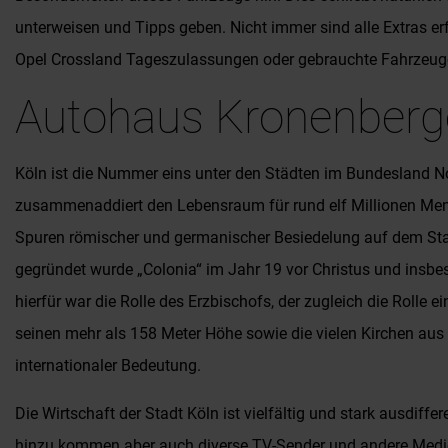
unterweisen und Tipps geben. Nicht immer sind alle Extras er
Opel Crossland Tageszulassungen oder gebrauchte Fahrzeug
Autohaus Kronenberger
Köln ist die Nummer eins unter den Städten im Bundesland Nor
zusammenaddiert den Lebensraum für rund elf Millionen Mensc
Spuren römischer und germanischer Besiedelung auf dem Stadtg
gegründet wurde „Colonia“ im Jahr 19 vor Christus und insbes
hierfür war die Rolle des Erzbischofs, der zugleich die Roll
seinen mehr als 158 Meter Höhe sowie die vielen Kirchen aus d
internationaler Bedeutung.
Die Wirtschaft der Stadt Köln ist vielfältig und stark ausdiff
hinzu kommen aber auch diverse TV-Sender und andere Medien