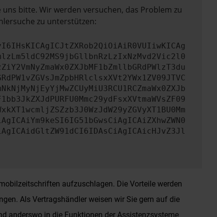
e uns bitte. Wir werden versuchen, das Problem zu
hlersuche zu unterstützen:
yI6IHsKICAgICJtZXRob2QiOiAiR0VUIiwKICAg
mlzLm5ldC92MS9jbGllbnRzLzIxNzMvd2Vic2l0
zZiY2VmNyZmaWx0ZXJbMF1bZmllbGRdPWlzT3du
GRdPW1vZGVsJmZpbHRlclsxXVt2YWx1ZV09JTVC
mNkNjMyNjEyYjMwZCUyMiU3RCU1RCZmaWx0ZXJb
F1bb3JkZXJdPURFU0Mmc29ydFsxXVtmaWVsZF09
WxkXT1wcmljZSZzb3J0WzJdW29yZGVyXT1BU0Mm
iAgICAiYm9keSI6IG51bGwsCiAgICAiZXhwZWN0
iAgICAidGltZW91dCI6IDAsCiAgICAicHJvZ3Jl
tomobilzeitschriften aufzuschlagen. Die Vorteile werden
ngen. Als Vertragshändler weisen wir Sie gern auf die
und anderswo in die Funktionen der Assistenzsysteme