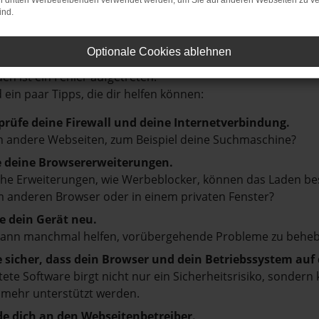
on dritten Werbetreibenden verwendet werden, um Sie auf anderen Webseiten zu ve
ind.
r: Network Error
Optionale Cookies ablehnen
en ist ein Fehler aufgetreten.
d ein paar Tipps, die dir helfen können:
prüfe deine Firewall und deine Internetverbindung.
 andere Webseiten, zum Beispiel deine Suchmaschine?
e deine Browsererweiterungen.
e Erweiterungen, wie Werbeblocker, können das Laden besti
 anderen Browser oder in einem privaten Fenster?
e dein Gerät neu.
kann manchmal helfen, vorübergehende Probleme zu beheb
e sicher, dass dein Browser und dein Betriebssystem au
tete Software birgt nicht nur ein Sicherheitsrisiko, sonde
 mehr unterstützt werden.
e dich an den Webseitenbetreiber.