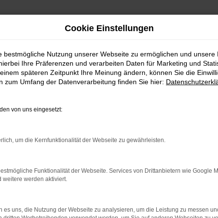
Cookie Einstellungen
ie bestmögliche Nutzung unserer Webseite zu ermöglichen und unsere
hierbei Ihre Präferenzen und verarbeiten Daten für Marketing und Stati
uem und günstig kauf
einem späteren Zeitpunkt Ihre Meinung ändern, können Sie die Einwillig
en zum Umfang der Datenverarbeitung finden Sie hier:
Datenschutzerkl
ere Empfehlung für Köl
en von uns eingesetzt:
, empfehlen wir Ihnen ohne Zögern den Opel Crossland. Dieses
rlich, um die Kernfunktionalität der Webseite zu gewährleisten.
unkte sind die erstklassige Ausstattung, das ansprechende Desi
e für Ihre Mobilität in Köln und stehen Ihnen zudem als Berat
estmögliche Funktionalität der Webseite. Services von Drittanbietern wie Google 
eitere werden aktiviert.
etrieb fest mit Köln und der Umgebung verbunden. Man kennt uns 
 es uns, die Nutzung der Webseite zu analysieren, um die Leistung zu messen u