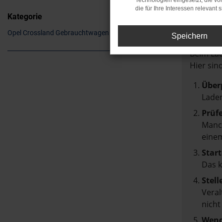
Technologien eingesetzt, die v
die für Ihre Interessen relevant s
Kategorie
Fehle
Opel Crossland Gebrauchtwagen Köln
Speichern
Beim Lad
Hier sin
Über
Laden
Prüf
Manch
einem
Start
Das 
Stell
Veral
nicht
Wend