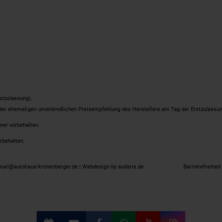
stzulassung).
 der ehemaligen unverbindlichen Preisempfehlung des Herstellers am Tag der Erstzulassun
mer vorbehalten.
rbehalten.
 mail@autohaus-kronenberger.de |
Webdesign by audaris.de
Barrierefreiheit