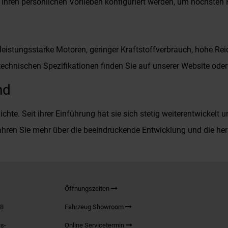
 Ihren persönlichen Vorlieben konfiguriert werden, um höchsten
leistungsstarke Motoren, geringer Kraftstoffverbrauch, hohe Rei
chnischen Spezifikationen finden Sie auf unserer Website oder
nd
chte. Seit ihrer Einführung hat sie sich stetig weiterentwickel
hren Sie mehr über die beeindruckende Entwicklung und die he
Öffnungszeiten
98
Fahrzeug Showroom
s-
Online Servicetermin