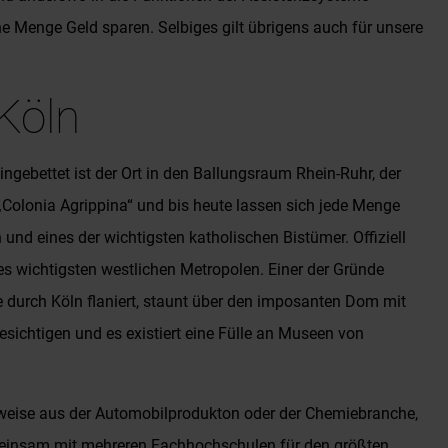
ne Menge Geld sparen. Selbiges gilt übrigens auch für unsere
Köln
gebettet ist der Ort in den Ballungsraum Rhein-Ruhr, der
„Colonia Agrippina“ und bis heute lassen sich jede Menge
nd eines der wichtigsten katholischen Bistümer. Offiziell
es wichtigsten westlichen Metropolen. Einer der Gründe
te durch Köln flaniert, staunt über den imposanten Dom mit
besichtigen und es existiert eine Fülle an Museen von
pielsweise aus der Automobilprodukton oder der Chemiebranche,
emeinsam mit mehreren Fachhochschulen für den größten