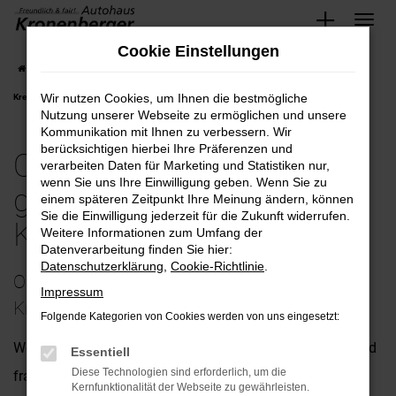
Zum
Cookie Einstellungen
Hauptinhalt
Startseite
Krefeld
Opel
Opel Insignia bequem und günstig kaufen nach
springen
Wir nutzen Cookies, um Ihnen die bestmögliche
Krefeld
Nutzung unserer Webseite zu ermöglichen und unsere
Kommunikation mit Ihnen zu verbessern. Wir
berücksichtigen hierbei Ihre Präferenzen und
Opel Insignia bequem und
verarbeiten Daten für Marketing und Statistiken nur,
wenn Sie uns Ihre Einwilligung geben. Wenn Sie zu
günstig kaufen nach
einem späteren Zeitpunkt Ihre Meinung ändern, können
Sie die Einwilligung jederzeit für die Zukunft widerrufen.
Krefeld
Weitere Informationen zum Umfang der
Datenverarbeitung finden Sie hier:
Datenschutzerklärung
,
Cookie-Richtlinie
.
Opel Insignia – unsere Empfehlung für
Impressum
Krefeld
Folgende Kategorien von Cookies werden von uns eingesetzt:
Wenn Sie uns nach einem passenden Fahrzeug für Krefeld
Essentiell
Diese Technologien sind erforderlich, um die
fragen, empfehlen wir Ihnen ohne Zögern den Opel
Kernfunktionalität der Webseite zu gewährleisten.