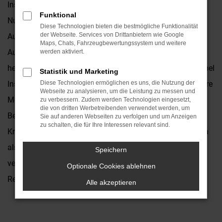
Insignia. Dieses Fahrzeug eignet sich sowohl für die
Funktional
Nutzung im Stadtverkehr als auch für Landstraße und
Diese Technologien bieten die bestmögliche Funktionalität
der Webseite. Services von Drittanbietern wie Google
Autobahn. Die Pluspunkte sind die erstklassige
Maps, Chats, Fahrzeugbewertungssystem und weitere
Ausstattung, das ansprechende Design sowie der
werden aktiviert.
hervorragende Preis. Natürlich bieten wir Ihnen sowohl Opel
Statistik und Marketing
Insignia Neuwagen als auch gebrauchte Fahrzeuge für Ihre
Diese Technologien ermöglichen es uns, die Nutzung der
Webseite zu analysieren, um die Leistung zu messen und
Mobilität in Krefeld und stehen Ihnen zudem als
zu verbessern. Zudem werden Technologien eingesetzt,
die von dritten Werbetreibenden verwendet werden, um
Beraterinnen und Berater zur Seite. Das Autohaus
Sie auf anderen Webseiten zu verfolgen und um Anzeigen
zu schalten, die für Ihre Interessen relevant sind.
Kronenberger existiert seit 1931 und ist seit diesen Jahren
als Familienbetrieb fest mit Krefeld und der Umgebung
Speichern
verbunden. Man kennt uns und man schätzt uns in der
Optionale Cookies ablehnen
Region.
Alle akzeptieren