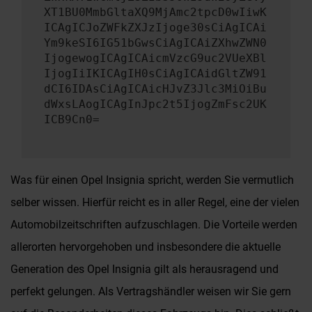
XT1BU0MmbGltaXQ9MjAmc2tpcD0wIiwK
ICAgICJoZWFkZXJzIjoge30sCiAgICAi
Ym9keSI6IG51bGwsCiAgICAiZXhwZWN0
IjogewogICAgICAicmVzcG9uc2VUeXBl
IjogIiIKICAgIH0sCiAgICAidGltZW91
dCI6IDAsCiAgICAicHJvZ3Jlc3MiOiBu
dWxsLAogICAgInJpc2t5IjogZmFsc2UK
ICB9Cn0=
Was für einen Opel Insignia spricht, werden Sie vermutlich
selber wissen. Hierfür reicht es in aller Regel, eine der vielen
Automobilzeitschriften aufzuschlagen. Die Vorteile werden
allerorten hervorgehoben und insbesondere die aktuelle
Generation des Opel Insignia gilt als herausragend und
perfekt gelungen. Als Vertragshändler weisen wir Sie gern