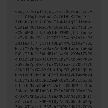
ewogICJuYW1lIjogIk5ldHdvcmtFcnJv
ciIsCiAgImNvbmZpZyI6IHsKICAgICJt
ZXRob2QiOiAiR0VUIiwKICAgICJ1cmwi
OiAiaHR0cHM6Ly9hcGkueC5ha3MtcHJv
ZC5hdWRhcmlzLm5ldC92MS9jbGllbnRz
LzIxNzMvd2Vic2l0ZS12ZWhpY2xlcz93
ZWJzaXRlPTVlYTFlODZjNmQxZTU2YTUw
MzZiY2VmNyZmaWx0ZXJbMF1bZmllbGRd
PWlzT3duJmZpbHRlclswXVt2YWx1ZV09
dHJ1ZSZmaWx0ZXJbMV1bZmllbGRdPW1v
ZGVsJmZpbHRlclsxXVt2YWx1ZV09JTVC
JTdCJTIyYXVkYXJpc19pZCUyMiUzQSUy
MjViODNlMzc3OGE5YTUyMzAyNTAwMWY4
OCUyMiU3RCU1RCZmaWx0ZXJbMV1bb3Bd
PUlOJnNvcnRbMF1bZmllbGRdPWlzT3du
JnNvcnRbMF1bb3JkZXJdPURFU0Mmc29y
dFsxXVtmaWVsZF09aXNUb3Amc29ydFsx
XVtvcmRlcl09REVTQyZzb3J0WzJdW2Zp
ZWxkXT1wcmljZSZzb3J0WzJdW29yZGVy