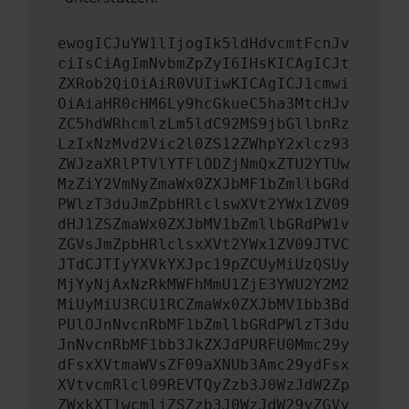
ewogICJuYW1lIjogIk5ldHdvcmtFcnJv
ciIsCiAgImNvbmZpZyI6IHsKICAgICJt
ZXRob2QiOiAiR0VUIiwKICAgICJ1cmwi
OiAiaHR0cHM6Ly9hcGkueC5ha3MtcHJv
ZC5hdWRhcmlzLm5ldC92MS9jbGllbnRz
LzIxNzMvd2Vic2l0ZS12ZWhpY2xlcz93
ZWJzaXRlPTVlYTFlODZjNmQxZTU2YTUw
MzZiY2VmNyZmaWx0ZXJbMF1bZmllbGRd
PWlzT3duJmZpbHRlclswXVt2YWx1ZV09
dHJ1ZSZmaWx0ZXJbMV1bZmllbGRdPW1v
ZGVsJmZpbHRlclsxXVt2YWx1ZV09JTVC
JTdCJTIyYXVkYXJpc19pZCUyMiUzQSUy
MjYyNjAxNzRkMWFhMmU1ZjE3YWU2Y2M2
MiUyMiU3RCU1RCZmaWx0ZXJbMV1bb3Bd
PUlOJnNvcnRbMF1bZmllbGRdPWlzT3du
JnNvcnRbMF1bb3JkZXJdPURFU0Mmc29y
dFsxXVtmaWVsZF09aXNUb3Amc29ydFsx
XVtvcmRlcl09REVTQyZzb3J0WzJdW2Zp
ZWxkXT1wcmljZSZzb3J0WzJdW29yZGVy