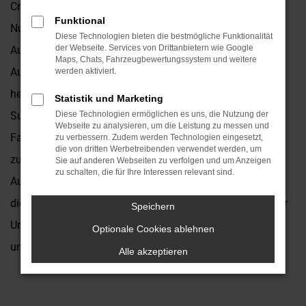
Crosstrek. Dieses Fahrzeug eignet sich sowohl für die
Funktional
Nutzung im Stadtverkehr als auch für Landstraße und
Diese Technologien bieten die bestmögliche Funktionalität
der Webseite. Services von Drittanbietern wie Google
Autobahn. Die Pluspunkte sind die erstklassige
Maps, Chats, Fahrzeugbewertungssystem und weitere
Ausstattung, das ansprechende Design sowie der
werden aktiviert.
hervorragende Preis. Natürlich bieten wir Ihnen sowohl
Statistik und Marketing
Subaru Crosstrek Neuwagen als auch gebrauchte
Diese Technologien ermöglichen es uns, die Nutzung der
Webseite zu analysieren, um die Leistung zu messen und
Fahrzeuge für Ihre Mobilität in Krefeld und stehen Ihnen
zu verbessern. Zudem werden Technologien eingesetzt,
die von dritten Werbetreibenden verwendet werden, um
zudem als Beraterinnen und Berater zur Seite. Das
Sie auf anderen Webseiten zu verfolgen und um Anzeigen
zu schalten, die für Ihre Interessen relevant sind.
Autohaus Kronenberger existiert seit 1931 und ist seit
diesen Jahren als Familienbetrieb fest mit Krefeld und der
Speichern
Umgebung verbunden. Man kennt uns und man schätzt
Optionale Cookies ablehnen
uns in der Region.
Alle akzeptieren