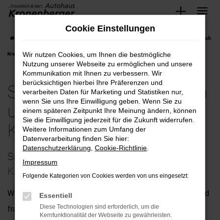
Zum
Cookie Einstellungen
Hauptinhalt
Startseite
Krefeld
Subaru
Subaru Crosstrek bequem und günstig kaufen nach
springen
Wir nutzen Cookies, um Ihnen die bestmögliche
Krefeld
Nutzung unserer Webseite zu ermöglichen und unsere
Kommunikation mit Ihnen zu verbessern. Wir
berücksichtigen hierbei Ihre Präferenzen und
Subaru Crosstrek bequem
verarbeiten Daten für Marketing und Statistiken nur,
wenn Sie uns Ihre Einwilligung geben. Wenn Sie zu
und günstig kaufen nach
einem späteren Zeitpunkt Ihre Meinung ändern, können
Sie die Einwilligung jederzeit für die Zukunft widerrufen.
Krefeld
Weitere Informationen zum Umfang der
Datenverarbeitung finden Sie hier:
Datenschutzerklärung
,
Cookie-Richtlinie
.
Subaru Crosstrek – unsere Empfehlung für
Impressum
Krefeld
Folgende Kategorien von Cookies werden von uns eingesetzt:
Wenn Sie uns nach einem passenden Fahrzeug für Krefeld
Essentiell
Diese Technologien sind erforderlich, um die
fragen, empfehlen wir Ihnen ohne Zögern den Subaru
Kernfunktionalität der Webseite zu gewährleisten.