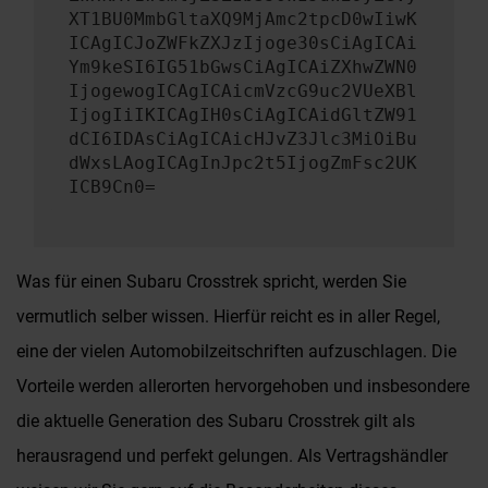
XT1BU0MmbGltaXQ9MjAmc2tpcD0wIiwK
ICAgICJoZWFkZXJzIjoge30sCiAgICAi
Ym9keSI6IG51bGwsCiAgICAiZXhwZWN0
IjogewogICAgICAicmVzcG9uc2VUeXBl
IjogIiIKICAgIH0sCiAgICAidGltZW91
dCI6IDAsCiAgICAicHJvZ3Jlc3MiOiBu
dWxsLAogICAgInJpc2t5IjogZmFsc2UK
ICB9Cn0=
Was für einen Subaru Crosstrek spricht, werden Sie
vermutlich selber wissen. Hierfür reicht es in aller Regel,
eine der vielen Automobilzeitschriften aufzuschlagen. Die
Vorteile werden allerorten hervorgehoben und insbesondere
die aktuelle Generation des Subaru Crosstrek gilt als
herausragend und perfekt gelungen. Als Vertragshändler