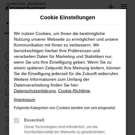
Zum
Cookie Einstellungen
Hauptinhalt
Startseite
Leverkusen
Opel
Opel Corsa
Opel-Corsa Gebrauchtwagen
springen
Wir nutzen Cookies, um Ihnen die bestmögliche
bequem und günstig kaufen mit Lieferservice nach Leverkusen
Nutzung unserer Webseite zu ermöglichen und unsere
Kommunikation mit Ihnen zu verbessern. Wir
berücksichtigen hierbei Ihre Präferenzen und
Opel-Corsa
verarbeiten Daten für Marketing und Statistiken nur,
wenn Sie uns Ihre Einwilligung geben. Wenn Sie zu
Gebrauchtwagen bequem
einem späteren Zeitpunkt Ihre Meinung ändern, können
Sie die Einwilligung jederzeit für die Zukunft widerrufen.
und günstig kaufen mit
Weitere Informationen zum Umfang der
Datenverarbeitung finden Sie hier:
Lieferservice nach
Datenschutzerklärung
,
Cookie-Richtlinie
.
Impressum
Leverkusen
Folgende Kategorien von Cookies werden von uns eingesetzt:
Opel Corsa Gebrauchtwagen – perfekt
Essentiell
Diese Technologien sind erforderlich, um die
durchgecheckt unterwegs in Leverkusen
Kernfunktionalität der Webseite zu gewährleisten.