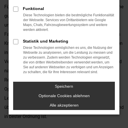
Für einen Opel Corsa Gebrauchtwagen existieren eine Reihe
Funktional
guter Argumente. Wer viel in Leverkusen und Umgebung
Diese Technologien bieten die bestmögliche Funktionalität
der Webseite. Services von Drittanbietern wie Google
unterwegs ist, wird dieses langlebige und zuverlässige
Maps, Chats, Fahrzeugbewertungssystem und weitere
werden aktiviert.
Fahrzeug auf jeden Fall zu schätzen wissen. Im Autohaus
Statistik und Marketing
Kronenberger bieten wir Ihnen Opel Corsa Gebrauchtwagen
Diese Technologien ermöglichen es uns, die Nutzung der
in großer Auswahl und zu rundum attraktiven Preisen. Als
Webseite zu analysieren, um die Leistung zu messen und
zu verbessern. Zudem werden Technologien eingesetzt,
Vertragshändler sind wir eng mit der Marke verbunden und
die von dritten Werbetreibenden verwendet werden, um
Sie auf anderen Webseiten zu verfolgen und um Anzeigen
natürlich auch in der Lage, Inspektion, Wartung und
zu schalten, die für Ihre Interessen relevant sind.
Reparaturen sach- und fachgerecht durchzuführen. Jeder
Speichern
Opel Corsa Gebrauchtwagen wird vor dem Verkauf nach
Optionale Cookies ablehnen
Leverkusen in unserer Kfz-Meisterwerkstatt gründlich
Alle akzeptieren
überprüft und erst dann angeboten, wenn „alles paletti“ und
in bester Ordnung ist.