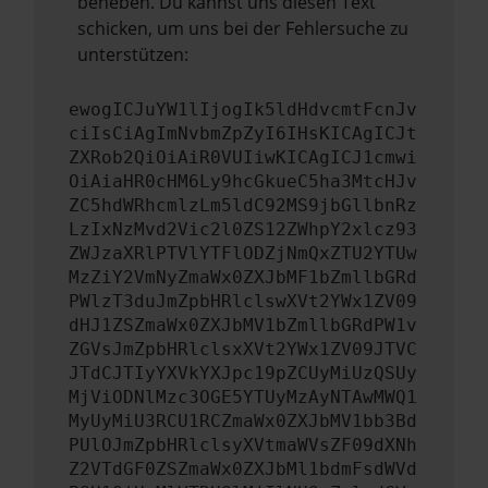
beheben. Du kannst uns diesen Text
schicken, um uns bei der Fehlersuche zu
unterstützen:
ewogICJuYW1lIjogIk5ldHdvcmtFcnJv
ciIsCiAgImNvbmZpZyI6IHsKICAgICJt
ZXRob2QiOiAiR0VUIiwKICAgICJ1cmwi
OiAiaHR0cHM6Ly9hcGkueC5ha3MtcHJv
ZC5hdWRhcmlzLm5ldC92MS9jbGllbnRz
LzIxNzMvd2Vic2l0ZS12ZWhpY2xlcz93
ZWJzaXRlPTVlYTFlODZjNmQxZTU2YTUw
MzZiY2VmNyZmaWx0ZXJbMF1bZmllbGRd
PWlzT3duJmZpbHRlclswXVt2YWx1ZV09
dHJ1ZSZmaWx0ZXJbMV1bZmllbGRdPW1v
ZGVsJmZpbHRlclsxXVt2YWx1ZV09JTVC
JTdCJTIyYXVkYXJpc19pZCUyMiUzQSUy
MjViODNlMzc3OGE5YTUyMzAyNTAwMWQ1
MyUyMiU3RCU1RCZmaWx0ZXJbMV1bb3Bd
PUlOJmZpbHRlclsyXVtmaWVsZF09dXNh
Z2VTdGF0ZSZmaWx0ZXJbMl1bdmFsdWVd