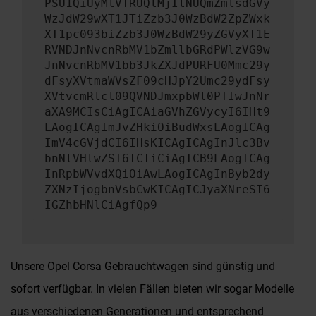
PSU1QiUyMlVTRUQlMjIlNUQmZmlsdGVy
WzJdW29wXT1JTiZzb3J0WzBdW2ZpZWxk
XT1pc093biZzb3J0WzBdW29yZGVyXT1E
RVNDJnNvcnRbMV1bZmllbGRdPWlzVG9w
JnNvcnRbMV1bb3JkZXJdPURFU0Mmc29y
dFsyXVtmaWVsZF09cHJpY2Umc29ydFsy
XVtvcmRlcl09QVNDJmxpbWl0PTIwJnNr
aXA9MCIsCiAgICAiaGVhZGVycyI6IHt9
LAogICAgImJvZHkiOiBudWxsLAogICAg
ImV4cGVjdCI6IHsKICAgICAgInJlc3Bv
bnNlVHlwZSI6ICIiCiAgICB9LAogICAg
InRpbWVvdXQiOiAwLAogICAgInByb2dy
ZXNzIjogbnVsbCwKICAgICJyaXNreSI6
IGZhbHNlCiAgfQp9
Unsere Opel Corsa Gebrauchtwagen sind günstig und
sofort verfügbar. In vielen Fällen bieten wir sogar Modelle
aus verschiedenen Generationen und entsprechend