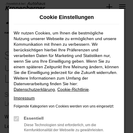
Zum
Cookie Einstellungen
Hauptinhalt
Startseite
Leverkusen
Subaru
Subaru Impreza bequem und günstig kaufen
springen
Wir nutzen Cookies, um Ihnen die bestmögliche
nach Leverkusen
Nutzung unserer Webseite zu ermöglichen und unsere
Kommunikation mit Ihnen zu verbessern. Wir
berücksichtigen hierbei Ihre Präferenzen und
Subaru Impreza bequem
verarbeiten Daten für Marketing und Statistiken nur,
wenn Sie uns Ihre Einwilligung geben. Wenn Sie zu
und günstig kaufen nach
einem späteren Zeitpunkt Ihre Meinung ändern, können
Sie die Einwilligung jederzeit für die Zukunft widerrufen.
Leverkusen
Weitere Informationen zum Umfang der
Datenverarbeitung finden Sie hier:
Datenschutzerklärung
,
Cookie-Richtlinie
.
Subaru Impreza – unsere Empfehlung für
Impressum
Leverkusen
Folgende Kategorien von Cookies werden von uns eingesetzt:
Wenn Sie uns nach einem passenden Fahrzeug für
Essentiell
Diese Technologien sind erforderlich, um die
Leverkusen fragen, empfehlen wir Ihnen ohne Zögern den
Kernfunktionalität der Webseite zu gewährleisten.