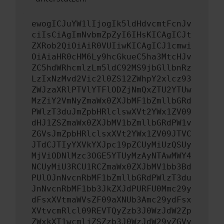
ewogICJuYW1lIjogIk5ldHdvcmtFcnJv
ciIsCiAgImNvbmZpZyI6IHsKICAgICJt
ZXRob2QiOiAiR0VUIiwKICAgICJ1cmwi
OiAiaHR0cHM6Ly9hcGkueC5ha3MtcHJv
ZC5hdWRhcmlzLm5ldC92MS9jbGllbnRz
LzIxNzMvd2Vic2l0ZS12ZWhpY2xlcz93
ZWJzaXRlPTVlYTFlODZjNmQxZTU2YTUw
MzZiY2VmNyZmaWx0ZXJbMF1bZmllbGRd
PWlzT3duJmZpbHRlclswXVt2YWx1ZV09
dHJ1ZSZmaWx0ZXJbMV1bZmllbGRdPW1v
ZGVsJmZpbHRlclsxXVt2YWx1ZV09JTVC
JTdCJTIyYXVkYXJpc19pZCUyMiUzQSUy
MjViODNlMzc3OGE5YTUyMzAyNTAwMWY4
NCUyMiU3RCU1RCZmaWx0ZXJbMV1bb3Bd
PUlOJnNvcnRbMF1bZmllbGRdPWlzT3du
JnNvcnRbMF1bb3JkZXJdPURFU0Mmc29y
dFsxXVtmaWVsZF09aXNUb3Amc29ydFsx
XVtvcmRlcl09REVTQyZzb3J0WzJdW2Zp
ZWxkXT1wcmljZSZzb3J0WzJdW29yZGVy