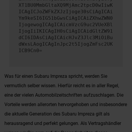
XT1BU0MmbGltaXQ9MjAmc2tpcD0wIiwK
ICAgICJoZWFkZXJzIjoge30sCiAgICAi
Ym9keSI6IG51bGwsCiAgICAiZXhwZWN0
IjogewogICAgICAicmVzcG9uc2VUeXBl
IjogIiIKICAgIH0sCiAgICAidGltZW91
dCI6IDAsCiAgICAicHJvZ3Jlc3MiOiBu
dWxsLAogICAgInJpc2t5IjogZmFsc2UK
ICB9Cn0=
Was für einen Subaru Impreza spricht, werden Sie
vermutlich selber wissen. Hierfür reicht es in aller Regel,
eine der vielen Automobilzeitschriften aufzuschlagen. Die
Vorteile werden allerorten hervorgehoben und insbesondere
die aktuelle Generation des Subaru Impreza gilt als
herausragend und perfekt gelungen. Als Vertragshändler