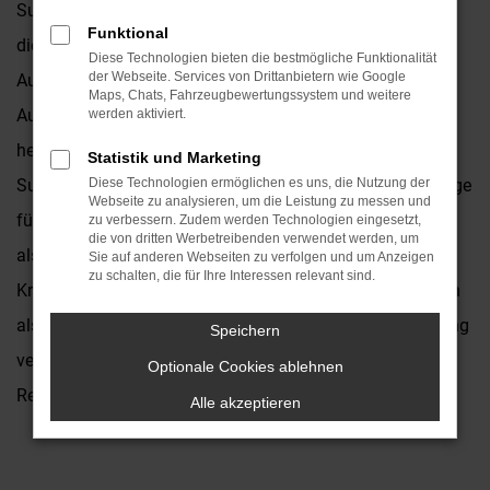
Subaru Impreza. Dieses Fahrzeug eignet sich sowohl für
Funktional
die Nutzung im Stadtverkehr als auch für Landstraße und
Diese Technologien bieten die bestmögliche Funktionalität
der Webseite. Services von Drittanbietern wie Google
Autobahn. Die Pluspunkte sind die erstklassige
Maps, Chats, Fahrzeugbewertungssystem und weitere
Ausstattung, das ansprechende Design sowie der
werden aktiviert.
hervorragende Preis. Natürlich bieten wir Ihnen sowohl
Statistik und Marketing
Subaru Impreza Neuwagen als auch gebrauchte Fahrzeuge
Diese Technologien ermöglichen es uns, die Nutzung der
Webseite zu analysieren, um die Leistung zu messen und
für Ihre Mobilität in Leverkusen und stehen Ihnen zudem
zu verbessern. Zudem werden Technologien eingesetzt,
die von dritten Werbetreibenden verwendet werden, um
als Beraterinnen und Berater zur Seite. Das Autohaus
Sie auf anderen Webseiten zu verfolgen und um Anzeigen
zu schalten, die für Ihre Interessen relevant sind.
Kronenberger existiert seit 1931 und ist seit diesen Jahren
als Familienbetrieb fest mit Leverkusen und der Umgebung
Speichern
verbunden. Man kennt uns und man schätzt uns in der
Optionale Cookies ablehnen
Region.
Alle akzeptieren