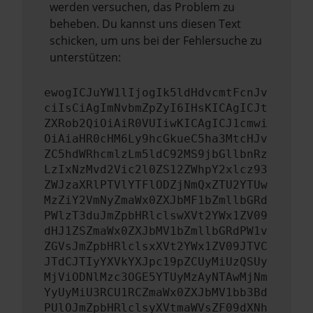
werden versuchen, das Problem zu
beheben. Du kannst uns diesen Text
schicken, um uns bei der Fehlersuche zu
unterstützen:
ewogICJuYW1lIjogIk5ldHdvcmtFcnJv
ciIsCiAgImNvbmZpZyI6IHsKICAgICJt
ZXRob2QiOiAiR0VUIiwKICAgICJ1cmwi
OiAiaHR0cHM6Ly9hcGkueC5ha3MtcHJv
ZC5hdWRhcmlzLm5ldC92MS9jbGllbnRz
LzIxNzMvd2Vic2l0ZS12ZWhpY2xlcz93
ZWJzaXRlPTVlYTFlODZjNmQxZTU2YTUw
MzZiY2VmNyZmaWx0ZXJbMF1bZmllbGRd
PWlzT3duJmZpbHRlclswXVt2YWx1ZV09
dHJ1ZSZmaWx0ZXJbMV1bZmllbGRdPW1v
ZGVsJmZpbHRlclsxXVt2YWx1ZV09JTVC
JTdCJTIyYXVkYXJpc19pZCUyMiUzQSUy
MjViODNlMzc3OGE5YTUyMzAyNTAwMjNm
YyUyMiU3RCU1RCZmaWx0ZXJbMV1bb3Bd
PUlOJmZpbHRlclsyXVtmaWVsZF09dXNh