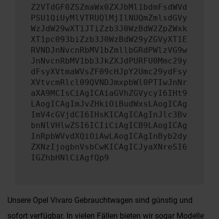
Z2VTdGF0ZSZmaWx0ZXJbMl1bdmFsdWVd
PSU1QiUyMlVTRUQlMjIlNUQmZmlsdGVy
WzJdW29wXT1JTiZzb3J0WzBdW2ZpZWxk
XT1pc093biZzb3J0WzBdW29yZGVyXT1E
RVNDJnNvcnRbMV1bZmllbGRdPWlzVG9w
JnNvcnRbMV1bb3JkZXJdPURFU0Mmc29y
dFsyXVtmaWVsZF09cHJpY2Umc29ydFsy
XVtvcmRlcl09QVNDJmxpbWl0PTIwJnNr
aXA9MCIsCiAgICAiaGVhZGVycyI6IHt9
LAogICAgImJvZHkiOiBudWxsLAogICAg
ImV4cGVjdCI6IHsKICAgICAgInJlc3Bv
bnNlVHlwZSI6ICIiCiAgICB9LAogICAg
InRpbWVvdXQiOiAwLAogICAgInByb2dy
ZXNzIjogbnVsbCwKICAgICJyaXNreSI6
IGZhbHNlCiAgfQp9
Unsere Opel Vivaro Gebrauchtwagen sind günstig und
sofort verfügbar. In vielen Fällen bieten wir sogar Modelle