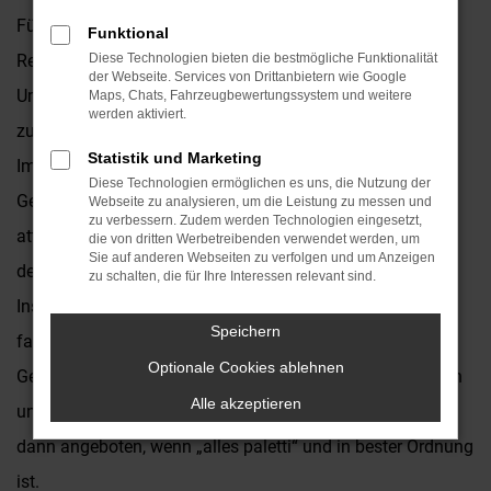
Für einen Opel Vivaro Gebrauchtwagen existieren eine
Funktional
Reihe guter Argumente. Wer viel in Mettmann und
Diese Technologien bieten die bestmögliche Funktionalität
der Webseite. Services von Drittanbietern wie Google
Umgebung unterwegs ist, wird dieses langlebige und
Maps, Chats, Fahrzeugbewertungssystem und weitere
werden aktiviert.
zuverlässige Fahrzeug auf jeden Fall zu schätzen wissen.
Statistik und Marketing
Im Autohaus Kronenberger bieten wir Ihnen Opel Vivaro
Diese Technologien ermöglichen es uns, die Nutzung der
Gebrauchtwagen in großer Auswahl und zu rundum
Webseite zu analysieren, um die Leistung zu messen und
zu verbessern. Zudem werden Technologien eingesetzt,
attraktiven Preisen. Als Vertragshändler sind wir eng mit
die von dritten Werbetreibenden verwendet werden, um
Sie auf anderen Webseiten zu verfolgen und um Anzeigen
der Marke verbunden und natürlich auch in der Lage,
zu schalten, die für Ihre Interessen relevant sind.
Inspektion, Wartung und Reparaturen sach- und
Speichern
fachgerecht durchzuführen. Jeder Opel Vivaro
Optionale Cookies ablehnen
Gebrauchtwagen wird vor dem Verkauf nach Mettmann in
Alle akzeptieren
unserer Kfz-Meisterwerkstatt gründlich überprüft und erst
dann angeboten, wenn „alles paletti“ und in bester Ordnung
ist.