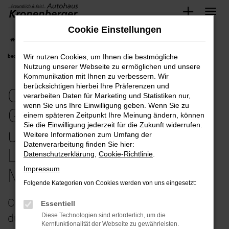
Zum
Cookie Einstellungen
Hauptinhalt
Startseite
Mettmann
Opel
Opel Vivaro
Opel-Vivaro Gebrauchtwagen
springen
Wir nutzen Cookies, um Ihnen die bestmögliche
bequem und günstig kaufen mit Lieferservice nach Mettmann
Nutzung unserer Webseite zu ermöglichen und unsere
Kommunikation mit Ihnen zu verbessern. Wir
berücksichtigen hierbei Ihre Präferenzen und
Opel-Vivaro
verarbeiten Daten für Marketing und Statistiken nur,
wenn Sie uns Ihre Einwilligung geben. Wenn Sie zu
Gebrauchtwagen bequem
einem späteren Zeitpunkt Ihre Meinung ändern, können
Sie die Einwilligung jederzeit für die Zukunft widerrufen.
und günstig kaufen mit
Weitere Informationen zum Umfang der
Datenverarbeitung finden Sie hier:
Lieferservice nach
Datenschutzerklärung
,
Cookie-Richtlinie
.
Impressum
Mettmann
Folgende Kategorien von Cookies werden von uns eingesetzt:
Opel Vivaro Gebrauchtwagen – perfekt
Essentiell
Diese Technologien sind erforderlich, um die
durchgecheckt unterwegs in Mettmann
Kernfunktionalität der Webseite zu gewährleisten.