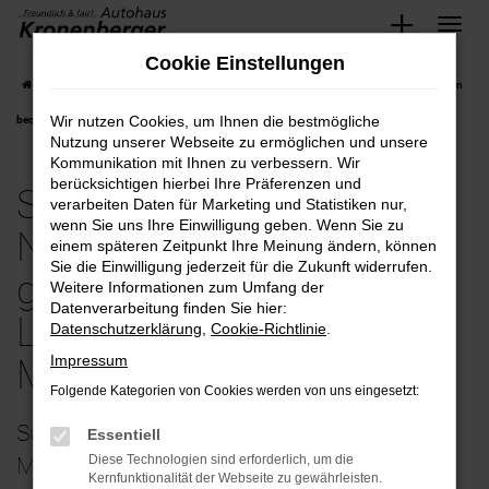
Zum
Cookie Einstellungen
Hauptinhalt
Startseite
Mettmann
Subaru
Subaru Impreza
Subaru-Impreza Neuwagen
springen
Wir nutzen Cookies, um Ihnen die bestmögliche
bequem und günstig kaufen mit Lieferservice nach Mettmann
Nutzung unserer Webseite zu ermöglichen und unsere
Kommunikation mit Ihnen zu verbessern. Wir
berücksichtigen hierbei Ihre Präferenzen und
Subaru-Impreza
verarbeiten Daten für Marketing und Statistiken nur,
wenn Sie uns Ihre Einwilligung geben. Wenn Sie zu
Neuwagen bequem und
einem späteren Zeitpunkt Ihre Meinung ändern, können
Sie die Einwilligung jederzeit für die Zukunft widerrufen.
günstig kaufen mit
Weitere Informationen zum Umfang der
Datenverarbeitung finden Sie hier:
Lieferservice nach
Datenschutzerklärung
,
Cookie-Richtlinie
.
Impressum
Mettmann
Folgende Kategorien von Cookies werden von uns eingesetzt:
Subaru Impreza Neuwagen – Fahrspaß in
Essentiell
Diese Technologien sind erforderlich, um die
Mettmann und Umgebung
Kernfunktionalität der Webseite zu gewährleisten.