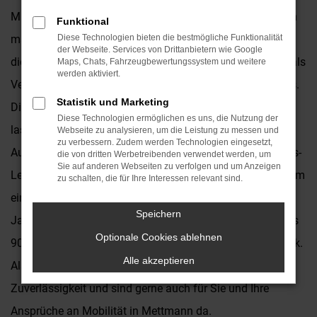
Mit einem Subaru Impreza Neuwagen für Mettmann kann
Funktional
man (und frau) nichts falsch machen. Wir empfehlen
Diese Technologien bieten die bestmögliche Funktionalität
der Webseite. Services von Drittanbietern wie Google
dieses Modell bereits seit vielen Jahren und sind zudem als
Maps, Chats, Fahrzeugbewertungssystem und weitere
werden aktiviert.
Vertragshändler überzeugter Repräsentant des Herstellers.
Statistik und Marketing
Die Vorteile, die ein Subaru Impreza Neuwagen bietet,
Diese Technologien ermöglichen es uns, die Nutzung der
lassen sich in aktuellen Ausgaben nahezu aller
Webseite zu analysieren, um die Leistung zu messen und
zu verbessern. Zudem werden Technologien eingesetzt,
Automagazine nachlesen. Vor allem hinsichtlich des Preis-
die von dritten Werbetreibenden verwendet werden, um
Sie auf anderen Webseiten zu verfolgen und um Anzeigen
Leistungs-Verhältnisses punktet dieses Fahrzeug wie kaum
zu schalten, die für Ihre Interessen relevant sind.
ein Zweites. Wir vom Autohaus Kronenberger sind seit
Speichern
Jahrzehnten auf dem Markt und blicken auf eine mehr als
Optionale Cookies ablehnen
90-jährige Geschichte in Mettmann und Umgebung zurück.
Alle akzeptieren
Als Familienunternehmen stehen wir für Kontinuität und
Zuverlässigkeit und sind gerne auch für Sie und Ihre
Ansprüche an Mobilität in Mettmann da.