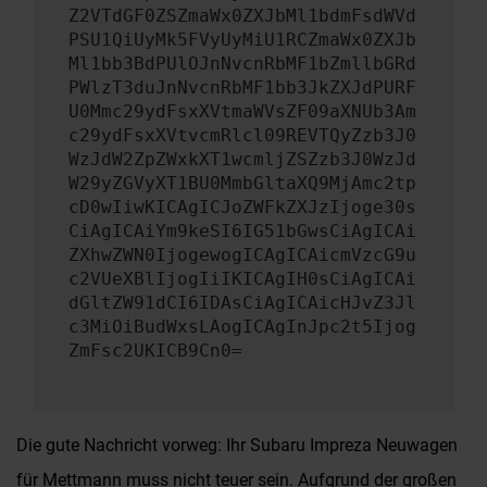
Z2VTdGF0ZSZmaWx0ZXJbMl1bdmFsdWVd
PSU1QiUyMk5FVyUyMiU1RCZmaWx0ZXJb
Ml1bb3BdPUlOJnNvcnRbMF1bZmllbGRd
PWlzT3duJnNvcnRbMF1bb3JkZXJdPURF
U0Mmc29ydFsxXVtmaWVsZF09aXNUb3Am
c29ydFsxXVtvcmRlcl09REVTQyZzb3J0
WzJdW2ZpZWxkXT1wcmljZSZzb3J0WzJd
W29yZGVyXT1BU0MmbGltaXQ9MjAmc2tp
cD0wIiwKICAgICJoZWFkZXJzIjoge30s
CiAgICAiYm9keSI6IG51bGwsCiAgICAi
ZXhwZWN0IjogewogICAgICAicmVzcG9u
c2VUeXBlIjogIiIKICAgIH0sCiAgICAi
dGltZW91dCI6IDAsCiAgICAicHJvZ3Jl
c3MiOiBudWxsLAogICAgInJpc2t5Ijog
ZmFsc2UKICB9Cn0=
Die gute Nachricht vorweg: Ihr Subaru Impreza Neuwagen
für Mettmann muss nicht teuer sein. Aufgrund der großen