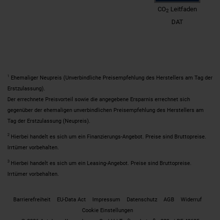
CO
Leitfaden
2
DAT
1
Ehemaliger Neupreis (Unverbindliche Preisempfehlung des Herstellers am Tag der
Erstzulassung).
Der errechnete Preisvorteil sowie die angegebene Ersparnis errechnet sich
gegenüber der ehemaligen unverbindlichen Preisempfehlung des Herstellers am
Tag der Erstzulassung (Neupreis).
2
Hierbei handelt es sich um ein Finanzierungs-Angebot. Preise sind Bruttopreise.
Irrtümer vorbehalten.
3
Hierbei handelt es sich um ein Leasing-Angebot. Preise sind Bruttopreise.
Irrtümer vorbehalten.
Barrierefreiheit
EU-Data Act
Impressum
Datenschutz
AGB
Widerruf
Cookie Einstellungen