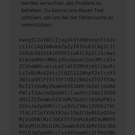
werden versuchen, das Problem zu
beheben. Du kannst uns diesen Text
schicken, um uns bei der Fehlersuche zu
unterstützen:
ewogICJuYW1lIjogIk5ldHdvcmtFcnJv
ciIsCiAgImNvbmZpZyI6IHsKICAgICJt
ZXRob2QiOiAiR0VUIiwKICAgICJ1cmwi
OiAiaHR0cHM6Ly9hcGkueC5ha3MtcHJv
ZC5hdWRhcmlzLm5ldC92MS9jbGllbnRz
LzIxNzMvd2Vic2l0ZS12ZWhpY2xlcz93
ZWJzaXRlPTVlYTFlODZjNmQxZTU2YTUw
MzZiY2VmNyZmaWx0ZXJbMF1bZmllbGRd
PWlzT3duJmZpbHRlclswXVt2YWx1ZV09
dHJ1ZSZmaWx0ZXJbMV1bZmllbGRdPW1v
ZGVsJmZpbHRlclsxXVt2YWx1ZV09JTVC
JTdCJTIyYXVkYXJpc19pZCUyMiUzQSUy
MjViODNlMzc3OGE5YTUyMzAyNTAwMWY4
NCUyMiU3RCU1RCZmaWx0ZXJbMV1bb3Bd
PUlOJmZpbHRlclsyXVtmaWVsZF09dXNh