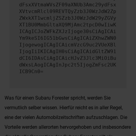
dFsxXVtmaWVsZF09aXNUb3Amc29ydFsx
XVtvcmRlcl09REVTQyZzb3J0WzJdW2Zp
ZWxkXT1wcmljZSZzb3J0WzJdW29yZGVy
XT1BU0MmbGltaXQ9MjAmc2tpcD0wIiwK
ICAgICJoZWFkZXJzIjoge30sCiAgICAi
Ym9keSI6IG51bGwsCiAgICAiZXhwZWN0
IjogewogICAgICAicmVzcG9uc2VUeXBl
IjogIiIKICAgIH0sCiAgICAidGltZW91
dCI6IDAsCiAgICAicHJvZ3Jlc3MiOiBu
dWxsLAogICAgInJpc2t5IjogZmFsc2UK
ICB9Cn0=
Was für einen Subaru Forester spricht, werden Sie
vermutlich selber wissen. Hierfür reicht es in aller Regel,
eine der vielen Automobilzeitschriften aufzuschlagen. Die
Vorteile werden allerorten hervorgehoben und insbesondere