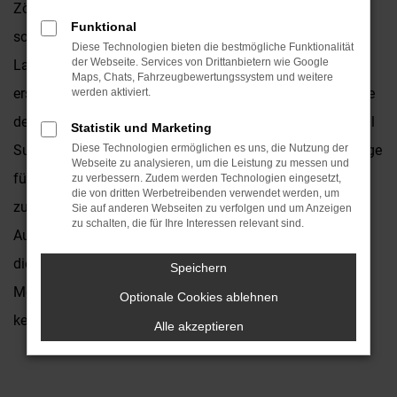
Zögern den Subaru Forester. Dieses Fahrzeug eignet sich
Funktional
sowohl für die Nutzung im Stadtverkehr als auch für
Diese Technologien bieten die bestmögliche Funktionalität
der Webseite. Services von Drittanbietern wie Google
Landstraße und Autobahn. Die Pluspunkte sind die
Maps, Chats, Fahrzeugbewertungssystem und weitere
erstklassige Ausstattung, das ansprechende Design sowie
werden aktiviert.
der hervorragende Preis. Natürlich bieten wir Ihnen sowohl
Statistik und Marketing
Subaru Forester Neuwagen als auch gebrauchte Fahrzeuge
Diese Technologien ermöglichen es uns, die Nutzung der
Webseite zu analysieren, um die Leistung zu messen und
für Ihre Mobilität in Mönchengladbach und stehen Ihnen
zu verbessern. Zudem werden Technologien eingesetzt,
die von dritten Werbetreibenden verwendet werden, um
zudem als Beraterinnen und Berater zur Seite. Das
Sie auf anderen Webseiten zu verfolgen und um Anzeigen
zu schalten, die für Ihre Interessen relevant sind.
Autohaus Kronenberger existiert seit 1931 und ist seit
diesen Jahren als Familienbetrieb fest mit
Speichern
Mönchengladbach und der Umgebung verbunden. Man
Optionale Cookies ablehnen
kennt uns und man schätzt uns in der Region.
Alle akzeptieren