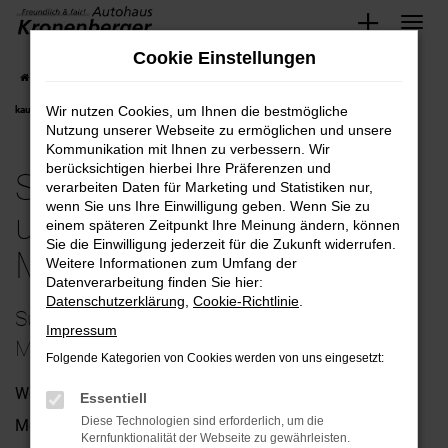
Zum
Cookie Einstellungen
Hauptinhalt
Startseite
Mönchengladbach
Subaru
Subaru Forester bequem und günstig
springen
Wir nutzen Cookies, um Ihnen die bestmögliche
kaufen nach Mönchengladbach
Nutzung unserer Webseite zu ermöglichen und unsere
Kommunikation mit Ihnen zu verbessern. Wir
berücksichtigen hierbei Ihre Präferenzen und
Subaru Forester bequem
verarbeiten Daten für Marketing und Statistiken nur,
wenn Sie uns Ihre Einwilligung geben. Wenn Sie zu
und günstig kaufen nach
einem späteren Zeitpunkt Ihre Meinung ändern, können
Sie die Einwilligung jederzeit für die Zukunft widerrufen.
Mönchengladbach
Weitere Informationen zum Umfang der
Datenverarbeitung finden Sie hier:
Datenschutzerklärung
,
Cookie-Richtlinie
.
Subaru Forester – unsere Empfehlung für
Impressum
Mönchengladbach
Folgende Kategorien von Cookies werden von uns eingesetzt:
Wenn Sie uns nach einem passenden Fahrzeug für
Essentiell
Diese Technologien sind erforderlich, um die
Mönchengladbach fragen, empfehlen wir Ihnen ohne
Kernfunktionalität der Webseite zu gewährleisten.