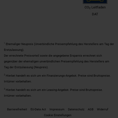
CO
Leitfaden
2
DAT
1
Ehemaliger Neupreis (Unverbindliche Preisempfehlung des Herstellers am Tag der
Erstzulassung).
Der errechnete Preisvorteil sowie die angegebene Ersparnis errechnet sich
gegenüber der ehemaligen unverbindlichen Preisempfehlung des Herstellers am
Tag der Erstzulassung (Neupreis).
2
Hierbei handelt es sich um ein Finanzierungs-Angebot. Preise sind Bruttopreise.
Irrtümer vorbehalten.
3
Hierbei handelt es sich um ein Leasing-Angebot. Preise sind Bruttopreise.
Irrtümer vorbehalten.
Barrierefreiheit
EU-Data Act
Impressum
Datenschutz
AGB
Widerruf
Cookie Einstellungen