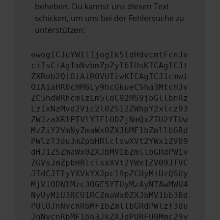
beheben. Du kannst uns diesen Text
schicken, um uns bei der Fehlersuche zu
unterstützen:
ewogICJuYW1lIjogIk5ldHdvcmtFcnJv
ciIsCiAgImNvbmZpZyI6IHsKICAgICJt
ZXRob2QiOiAiR0VUIiwKICAgICJ1cmwi
OiAiaHR0cHM6Ly9hcGkueC5ha3MtcHJv
ZC5hdWRhcmlzLm5ldC92MS9jbGllbnRz
LzIxNzMvd2Vic2l0ZS12ZWhpY2xlcz93
ZWJzaXRlPTVlYTFlODZjNmQxZTU2YTUw
MzZiY2VmNyZmaWx0ZXJbMF1bZmllbGRd
PWlzT3duJmZpbHRlclswXVt2YWx1ZV09
dHJ1ZSZmaWx0ZXJbMV1bZmllbGRdPW1v
ZGVsJmZpbHRlclsxXVt2YWx1ZV09JTVC
JTdCJTIyYXVkYXJpc19pZCUyMiUzQSUy
MjViODNlMzc3OGE5YTUyMzAyNTAwMWU4
NyUyMiU3RCU1RCZmaWx0ZXJbMV1bb3Bd
PUlOJnNvcnRbMF1bZmllbGRdPWlzT3du
JnNvcnRbMF1bb3JkZXJdPURFU0Mmc29y