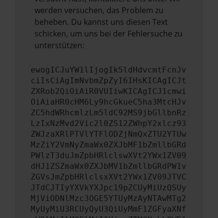
werden versuchen, das Problem zu
beheben. Du kannst uns diesen Text
schicken, um uns bei der Fehlersuche zu
unterstützen:
ewogICJuYW1lIjogIk5ldHdvcmtFcnJv
ciIsCiAgImNvbmZpZyI6IHsKICAgICJt
ZXRob2QiOiAiR0VUIiwKICAgICJ1cmwi
OiAiaHR0cHM6Ly9hcGkueC5ha3MtcHJv
ZC5hdWRhcmlzLm5ldC92MS9jbGllbnRz
LzIxNzMvd2Vic2l0ZS12ZWhpY2xlcz93
ZWJzaXRlPTVlYTFlODZjNmQxZTU2YTUw
MzZiY2VmNyZmaWx0ZXJbMF1bZmllbGRd
PWlzT3duJmZpbHRlclswXVt2YWx1ZV09
dHJ1ZSZmaWx0ZXJbMV1bZmllbGRdPW1v
ZGVsJmZpbHRlclsxXVt2YWx1ZV09JTVC
JTdCJTIyYXVkYXJpc19pZCUyMiUzQSUy
MjViODNlMzc3OGE5YTUyMzAyNTAwMTg2
MyUyMiU3RCUyQyU3QiUyMmF1ZGFyaXNf