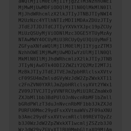
aWQlMjIlM0ElMjI1YjgzZTM3NzhhOWE1
MjMwMjUwMDFiODQlMjIlN0QlMkMlN0Il
MjJhdWRhcmlzX2lkJTIyJTNBJTIyNWI4
M2UzNzc4YTlhNTIzMDI1MDAxZDUzJTIy
JTdEJTJDJTdCJTIyYXVkYXJpc19pZCUy
MiUzQSUyMjViODNlMzc3OGE5YTUyMzAy
NTAwMWY4OCUyMiU3RCUyQyU3QiUyMmF1
ZGFyaXNfaWQlMjIlM0ElMjI1YjgzZTM3
NzhhOWE1MjMwMjUwMDIwYzUlMjIlN0Ql
MkMlN0IlMjJhdWRhcmlzX2lkJTIyJTNB
JTIyNjAwOTk4ODI2ZWZiY2Q2MzI2MTJi
MzBkJTIyJTdEJTVEJmZpbHRlclsxXVtv
cF09SU4mZmlsdGVyWzJdW2ZpZWxkXT11
c2FnZVN0YXRlJmZpbHRlclsyXVt2YWx1
ZV09JTVCJTIyVVNFRCUyMiU1RCZmaWx0
ZXJbMl1bb3BdPUlOJnNvcnRbMF1bZmll
bGRdPWlzT3duJnNvcnRbMF1bb3JkZXJd
PURFU0Mmc29ydFsxXVtmaWVsZF09aXNU
b3Amc29ydFsxXVtvcmRlcl09REVTQyZz
b3J0WzJdW2ZpZWxkXT1wcmljZSZzb3J0
WzJdW29yZGVyXT1BU0MmbGltaXQ9MjAm