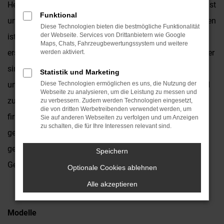
Herstellers erweisen sich auch noch nach Jahren als robust
Funktional
und langlebig. Eine Panne mit einem Opel Gebrauchtwagen
Diese Technologien bieten die bestmögliche Funktionalität
der Webseite. Services von Drittanbietern wie Google
ist wahrlich eine Seltenheit und hinzu kommt ein
Maps, Chats, Fahrzeugbewertungssystem und weitere
erstklassiges Preisniveau. Wir vom Autohaus Kronenberger
werden aktiviert.
sind seit 1931 in der Region rund um Neuss bekannt. Bei
Statistik und Marketing
uns dreht sich seit vielen Jahrzehnten alles um Autos und
Diese Technologien ermöglichen es uns, die Nutzung der
Webseite zu analysieren, um die Leistung zu messen und
zudem sind wir Opel Vertragshändler und entsprechend
zu verbessern. Zudem werden Technologien eingesetzt,
die von dritten Werbetreibenden verwendet werden, um
firm, wenn es um die Gebrauchtwagen dieses Herstellers
Sie auf anderen Webseiten zu verfolgen und um Anzeigen
zu schalten, die für Ihre Interessen relevant sind.
geht. Besuchen Sie uns und stöbern Sie in unserem breit
gefächerten Angebot an hochwertigen Opel
Speichern
Gebrauchtwagen. Wir beraten Sie gern.
Optionale Cookies ablehnen
Alle akzeptieren
Modelle