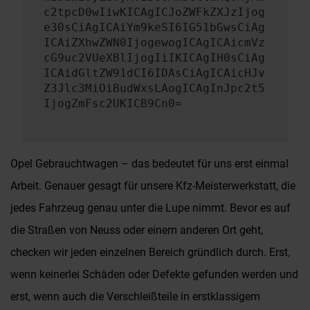
c2tpcD0wIiwKICAgICJoZWFkZXJzIjog
e30sCiAgICAiYm9keSI6IG51bGwsCiAg
ICAiZXhwZWN0IjogewogICAgICAicmVz
cG9uc2VUeXBlIjogIiIKICAgIH0sCiAg
ICAidGltZW91dCI6IDAsCiAgICAicHJv
Z3Jlc3MiOiBudWxsLAogICAgInJpc2t5
IjogZmFsc2UKICB9Cn0=
Opel Gebrauchtwagen – das bedeutet für uns erst einmal
Arbeit. Genauer gesagt für unsere Kfz-Meisterwerkstatt, die
jedes Fahrzeug genau unter die Lupe nimmt. Bevor es auf
die Straßen von Neuss oder einem anderen Ort geht,
checken wir jeden einzelnen Bereich gründlich durch. Erst,
wenn keinerlei Schäden oder Defekte gefunden werden und
erst, wenn auch die Verschleißteile in erstklassigem