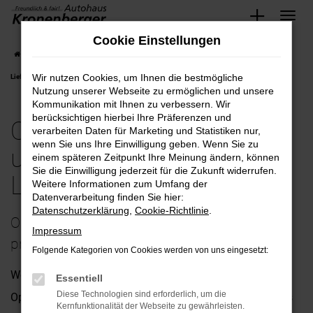
Zum
Cookie Einstellungen
Hauptinhalt
Startseite
Neuss
Opel
Opel gebraucht bequem und günstig kaufen mit
springen
Wir nutzen Cookies, um Ihnen die bestmögliche
Lieferservice nach Neuss
Nutzung unserer Webseite zu ermöglichen und unsere
Kommunikation mit Ihnen zu verbessern. Wir
berücksichtigen hierbei Ihre Präferenzen und
Opel gebraucht bequem
verarbeiten Daten für Marketing und Statistiken nur,
wenn Sie uns Ihre Einwilligung geben. Wenn Sie zu
und günstig kaufen mit
einem späteren Zeitpunkt Ihre Meinung ändern, können
Sie die Einwilligung jederzeit für die Zukunft widerrufen.
Lieferservice nach Neuss
Weitere Informationen zum Umfang der
Datenverarbeitung finden Sie hier:
Datenschutzerklärung
,
Cookie-Richtlinie
.
Opel Gebrauchtwagen – sicher und
Impressum
preisgünstig in Neuss unterwegs
Folgende Kategorien von Cookies werden von uns eingesetzt:
Wer viel in Neuss unterwegs ist, kann getrost über einen
Essentiell
Diese Technologien sind erforderlich, um die
Opel Gebrauchtwagen nachdenken. Die Fahrzeuge dieses
Kernfunktionalität der Webseite zu gewährleisten.