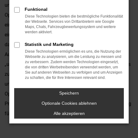
und Umgebung lautet eine mögliche Antwort ganz klar:
Funktional
Opel Grandland Jahreswagen. Warum das so ist? Ganz
Diese Technologien bieten die bestmögliche Funktionalität
der Webseite. Services von Drittanbietern wie Google
einfach, weil dieses Modell rundum vielseitig ist. Und weil
Maps, Chats, Fahrzeugbewertungssystem und weitere
werden aktiviert.
ein Jahreswagen fast so gut wie ein Neufahrzeuge
daherkommt, preislich jedoch deutlich darunter liegt. Das
Statistik und Marketing
Diese Technologien ermöglichen es uns, die Nutzung der
Autohaus Kronenberger ist ein Traditionshändler. Wir sind
Webseite zu analysieren, um die Leistung zu messen und
zu verbessern. Zudem werden Technologien eingesetzt,
„unseren“ Marken seit Jahrzehnten treu und verstehen uns
die von dritten Werbetreibenden verwendet werden, um
Sie auf anderen Webseiten zu verfolgen und um Anzeigen
zudem als Vertragshändler. Entsprechend finden Sie in
zu schalten, die für Ihre Interessen relevant sind.
unserem Sortiment für Neuss und Umgebung jede Menge
Speichern
Opel Grandland Jahreswagen zu vernünftigen, günstigen
Preisen. Ein Vorteil besteht darin, dass die Autos durchweg
Optionale Cookies ablehnen
für Sie bereitstehen und keinerlei Wartezeiten bestehen.
Alle akzeptieren