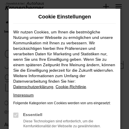
Zum
Cookie Einstellungen
Hauptinhalt
Startseite
Neuss
Opel
Opel Grandland
Opel-Grandland Jahreswagen
springen
Wir nutzen Cookies, um Ihnen die bestmögliche
bequem und günstig kaufen mit Lieferservice nach Neuss
Nutzung unserer Webseite zu ermöglichen und unsere
Kommunikation mit Ihnen zu verbessern. Wir
berücksichtigen hierbei Ihre Präferenzen und
Opel-Grandland
verarbeiten Daten für Marketing und Statistiken nur,
wenn Sie uns Ihre Einwilligung geben. Wenn Sie zu
Jahreswagen bequem und
einem späteren Zeitpunkt Ihre Meinung ändern, können
Sie die Einwilligung jederzeit für die Zukunft widerrufen.
günstig kaufen mit
Weitere Informationen zum Umfang der
Datenverarbeitung finden Sie hier:
Lieferservice nach Neuss
Datenschutzerklärung
,
Cookie-Richtlinie
.
Impressum
Opel Grandland Jahreswagen – ein
Folgende Kategorien von Cookies werden von uns eingesetzt:
erstklassiges Fahrzeug für Neuss
Essentiell
Diese Technologien sind erforderlich, um die
Auf die Frage nach einem passenden Fahrzeug für Neuss
Kernfunktionalität der Webseite zu gewährleisten.