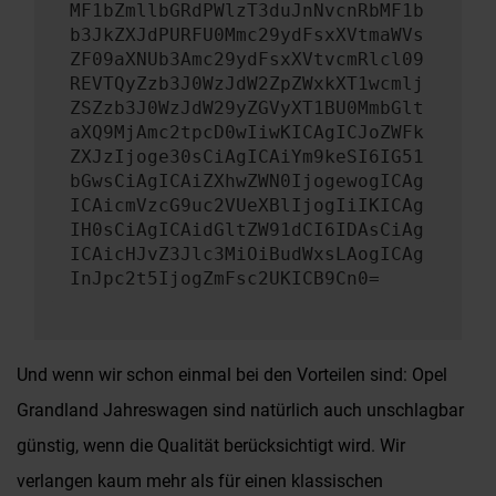
MF1bZmllbGRdPWlzT3duJnNvcnRbMF1b
b3JkZXJdPURFU0Mmc29ydFsxXVtmaWVs
ZF09aXNUb3Amc29ydFsxXVtvcmRlcl09
REVTQyZzb3J0WzJdW2ZpZWxkXT1wcmlj
ZSZzb3J0WzJdW29yZGVyXT1BU0MmbGlt
aXQ9MjAmc2tpcD0wIiwKICAgICJoZWFk
ZXJzIjoge30sCiAgICAiYm9keSI6IG51
bGwsCiAgICAiZXhwZWN0IjogewogICAg
ICAicmVzcG9uc2VUeXBlIjogIiIKICAg
IH0sCiAgICAidGltZW91dCI6IDAsCiAg
ICAicHJvZ3Jlc3MiOiBudWxsLAogICAg
InJpc2t5IjogZmFsc2UKICB9Cn0=
Und wenn wir schon einmal bei den Vorteilen sind: Opel
Grandland Jahreswagen sind natürlich auch unschlagbar
günstig, wenn die Qualität berücksichtigt wird. Wir
verlangen kaum mehr als für einen klassischen