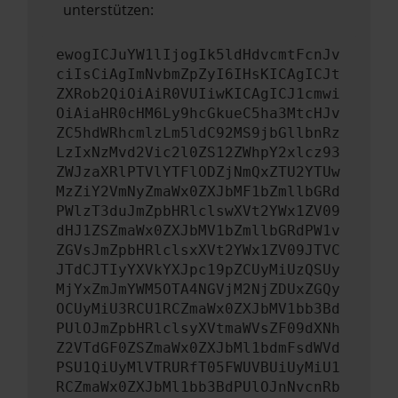
unterstützen:
ewogICJuYW1lIjogIk5ldHdvcmtFcnJv
ciIsCiAgImNvbmZpZyI6IHsKICAgICJt
ZXRob2QiOiAiR0VUIiwKICAgICJ1cmwi
OiAiaHR0cHM6Ly9hcGkueC5ha3MtcHJv
ZC5hdWRhcmlzLm5ldC92MS9jbGllbnRz
LzIxNzMvd2Vic2l0ZS12ZWhpY2xlcz93
ZWJzaXRlPTVlYTFlODZjNmQxZTU2YTUw
MzZiY2VmNyZmaWx0ZXJbMF1bZmllbGRd
PWlzT3duJmZpbHRlclswXVt2YWx1ZV09
dHJ1ZSZmaWx0ZXJbMV1bZmllbGRdPW1v
ZGVsJmZpbHRlclsxXVt2YWx1ZV09JTVC
JTdCJTIyYXVkYXJpc19pZCUyMiUzQSUy
MjYxZmJmYWM5OTA4NGVjM2NjZDUxZGQy
OCUyMiU3RCU1RCZmaWx0ZXJbMV1bb3Bd
PUlOJmZpbHRlclsyXVtmaWVsZF09dXNh
Z2VTdGF0ZSZmaWx0ZXJbMl1bdmFsdWVd
PSU1QiUyMlVTRURfT05FWUVBUiUyMiU1
RCZmaWx0ZXJbMl1bb3BdPUlOJnNvcnRb