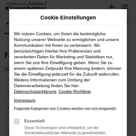
Zum
Cookie Einstellungen
Hauptinhalt
Startseite
Werkstatt und Service
Werkstatt & Service
Fahrzeugpflege & Smart
springen
Wir nutzen Cookies, um Ihnen die bestmögliche
Repair
Nutzung unserer Webseite zu ermöglichen und unsere
Kommunikation mit Ihnen zu verbessern. Wir
berücksichtigen hierbei Ihre Präferenzen und
Fahrzeugpflege & Smart Repair
verarbeiten Daten für Marketing und Statistiken nur,
wenn Sie uns Ihre Einwilligung geben. Wenn Sie zu
jetzt sparen
einem späteren Zeitpunkt Ihre Meinung ändern, können
Sie die Einwilligung jederzeit für die Zukunft widerrufen.
Weitere Informationen zum Umfang der
Datenverarbeitung finden Sie hier:
Datenschutzerklärung
,
Cookie-Richtlinie
.
Impressum
Folgende Kategorien von Cookies werden von uns eingesetzt:
Essentiell
Diese Technologien sind erforderlich, um die
Kernfunktionalität der Webseite zu gewährleisten.