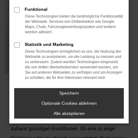
Funktional
Diese Technologien bieten die bestmögliche Funktionalität
der Webseite. Services von Drittanbietern wie Google
Maps, Chats, Fahrzeugbewertungssystem und weitere
werden aktiviert.
Statistik und Marketing
Diese Technologien ermöglichen es uns, die Nutzung der
Webseite zu analysieren, um die Leistung zu messen und
zu verbessern. Zudem werden Technologien eingesetzt,
die von dritten Werbetreibenden verwendet werden, um
Sie auf anderen Webseiten zu verfolgen und um Anzeigen
zu schalten, die für Ihre Interessen relevant sind.
Sparen hat einen Namen
Speichern
Reparatur kleinerer Schäden
Optionale Cookies ablehnen
Alle akzeptieren
Wir beseitigen Kratzer oder Dellen schnell und zu
äußerst günstigen Konditionen. Ob eine zu enge