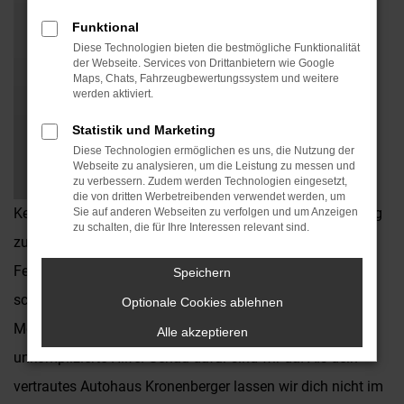
Funktional
Diese Technologien bieten die bestmögliche Funktionalität
der Webseite. Services von Drittanbietern wie Google
Maps, Chats, Fahrzeugbewertungssystem und weitere
werden aktiviert.
Statistik und Marketing
Diese Technologien ermöglichen es uns, die Nutzung der
Webseite zu analysieren, um die Leistung zu messen und
zu verbessern. Zudem werden Technologien eingesetzt,
die von dritten Werbetreibenden verwendet werden, um
Kennst Du das? Du bist unterwegs, vielleicht auf dem Weg
Sie auf anderen Webseiten zu verfolgen und um Anzeigen
zu schalten, die für Ihre Interessen relevant sind.
zur Arbeit, zum Einkaufen oder in den wohlverdienten
Feierabend – und plötzlich streikt dein Auto. Oder noch
Speichern
schlimmer: Du wirst in einen Unfall verwickelt. In solchen
Optionale Cookies ablehnen
Momenten zählt jede Sekunde und du brauchst schnelle,
Alle akzeptieren
unkomplizierte Hilfe. Genau dafür sind wir da! Als dein
vertrautes Autohaus Kronenberger lassen wir dich nicht im