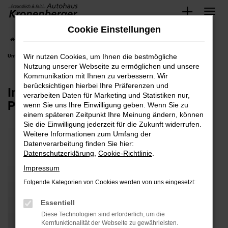
Zum
Cookie Einstellungen
Hauptinhalt
Startseite
Werkstattleistungen
Immer für Dich da: 24-Stunden-Pannendienst &
springen
Wir nutzen Cookies, um Ihnen die bestmögliche
Unfallhilfe
Nutzung unserer Webseite zu ermöglichen und unsere
Kommunikation mit Ihnen zu verbessern. Wir
berücksichtigen hierbei Ihre Präferenzen und
Immer für Dich da: 24-Stunden-
verarbeiten Daten für Marketing und Statistiken nur,
Pannendienst & Unfallhilfe
wenn Sie uns Ihre Einwilligung geben. Wenn Sie zu
einem späteren Zeitpunkt Ihre Meinung ändern, können
Sie die Einwilligung jederzeit für die Zukunft widerrufen.
Weitere Informationen zum Umfang der
Datenverarbeitung finden Sie hier:
Datenschutzerklärung
,
Cookie-Richtlinie
.
Impressum
Folgende Kategorien von Cookies werden von uns eingesetzt:
Essentiell
Diese Technologien sind erforderlich, um die
Kernfunktionalität der Webseite zu gewährleisten.