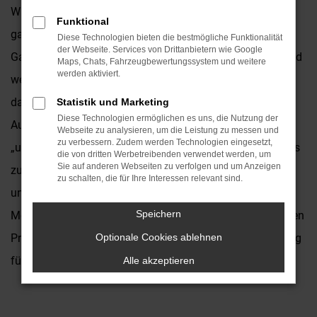
Wuppertal und Umgebung lautet eine mögliche Antwort
Funktional
ganz klar: Opel Astra Jahreswagen. Warum das so ist?
Diese Technologien bieten die bestmögliche Funktionalität
der Webseite. Services von Drittanbietern wie Google
Ganz einfach, weil dieses Modell rundum vielseitig ist. Und
Maps, Chats, Fahrzeugbewertungssystem und weitere
werden aktiviert.
weil ein Jahreswagen fast so gut wie ein Neufahrzeuge
daherkommt, preislich jedoch deutlich darunter liegt. Das
Statistik und Marketing
Diese Technologien ermöglichen es uns, die Nutzung der
Autohaus Kronenberger ist ein Traditionshändler. Wir sind
Webseite zu analysieren, um die Leistung zu messen und
zu verbessern. Zudem werden Technologien eingesetzt,
„unseren“ Marken seit Jahrzehnten treu und verstehen uns
die von dritten Werbetreibenden verwendet werden, um
Sie auf anderen Webseiten zu verfolgen und um Anzeigen
zudem als Vertragshändler. Entsprechend finden Sie in
zu schalten, die für Ihre Interessen relevant sind.
unserem Sortiment für Wuppertal und Umgebung jede
Speichern
Menge Opel Astra Jahreswagen zu vernünftigen, günstigen
Preisen. Ein Vorteil besteht darin, dass die Autos durchweg
Optionale Cookies ablehnen
für Sie bereitstehen und keinerlei Wartezeiten bestehen.
Alle akzeptieren