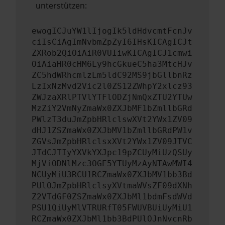
unterstützen:
ewogICJuYW1lIjogIk5ldHdvcmtFcnJv
ciIsCiAgImNvbmZpZyI6IHsKICAgICJt
ZXRob2QiOiAiR0VUIiwKICAgICJ1cmwi
OiAiaHR0cHM6Ly9hcGkueC5ha3MtcHJv
ZC5hdWRhcmlzLm5ldC92MS9jbGllbnRz
LzIxNzMvd2Vic2l0ZS12ZWhpY2xlcz93
ZWJzaXRlPTVlYTFlODZjNmQxZTU2YTUw
MzZiY2VmNyZmaWx0ZXJbMF1bZmllbGRd
PWlzT3duJmZpbHRlclswXVt2YWx1ZV09
dHJ1ZSZmaWx0ZXJbMV1bZmllbGRdPW1v
ZGVsJmZpbHRlclsxXVt2YWx1ZV09JTVC
JTdCJTIyYXVkYXJpc19pZCUyMiUzQSUy
MjViODNlMzc3OGE5YTUyMzAyNTAwMWI4
NCUyMiU3RCU1RCZmaWx0ZXJbMV1bb3Bd
PUlOJmZpbHRlclsyXVtmaWVsZF09dXNh
Z2VTdGF0ZSZmaWx0ZXJbMl1bdmFsdWVd
PSU1QiUyMlVTRURfT05FWUVBUiUyMiU1
RCZmaWx0ZXJbMl1bb3BdPUlOJnNvcnRb