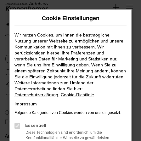
Zum
Cookie Einstellungen
Hauptinhalt
Startseite
Wuppertal
Opel
Opel Astra
Opel-Astra Jahreswagen bequem
springen
Wir nutzen Cookies, um Ihnen die bestmögliche
und günstig kaufen mit Lieferservice nach Wuppertal
Nutzung unserer Webseite zu ermöglichen und unsere
Kommunikation mit Ihnen zu verbessern. Wir
berücksichtigen hierbei Ihre Präferenzen und
Opel-Astra Jahreswagen
verarbeiten Daten für Marketing und Statistiken nur,
wenn Sie uns Ihre Einwilligung geben. Wenn Sie zu
bequem und günstig
einem späteren Zeitpunkt Ihre Meinung ändern, können
Sie die Einwilligung jederzeit für die Zukunft widerrufen.
kaufen mit Lieferservice
Weitere Informationen zum Umfang der
Datenverarbeitung finden Sie hier:
nach Wuppertal
Datenschutzerklärung
,
Cookie-Richtlinie
.
Impressum
Opel Astra Jahreswagen – ein erstklassiges
Folgende Kategorien von Cookies werden von uns eingesetzt:
Fahrzeug für Wuppertal
Essentiell
Diese Technologien sind erforderlich, um die
Auf die Frage nach einem passenden Fahrzeug für
Kernfunktionalität der Webseite zu gewährleisten.