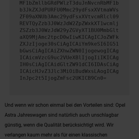
MF1bZmllbGRdPWlzT3duJnNvcnRbMF1b
b3JkZXJdPURFU0Mmc29ydFsxXVtmaWVs
ZF09aXNUb3Amc29ydFsxXVtvcmRlcl09
REVTQyZzb3J0WzJdW2ZpZWxkXT1wcmlj
ZSZzb3J0WzJdW29yZGVyXT1BU0MmbGlt
aXQ9MjAmc2tpcD0wIiwKICAgICJoZWFk
ZXJzIjoge30sCiAgICAiYm9keSI6IG51
bGwsCiAgICAiZXhwZWN0IjogewogICAg
ICAicmVzcG9uc2VUeXBlIjogIiIKICAg
IH0sCiAgICAidGltZW91dCI6IDAsCiAg
ICAicHJvZ3Jlc3MiOiBudWxsLAogICAg
InJpc2t5IjogZmFsc2UKICB9Cn0=
Und wenn wir schon einmal bei den Vorteilen sind: Opel
Astra Jahreswagen sind natürlich auch unschlagbar
günstig, wenn die Qualität berücksichtigt wird. Wir
verlangen kaum mehr als für einen klassischen