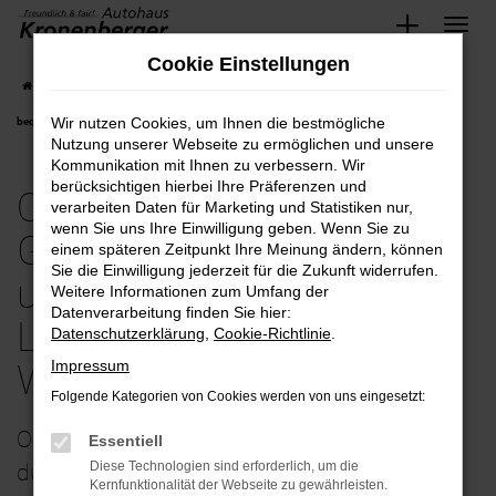
Zum
Cookie Einstellungen
Hauptinhalt
Startseite
Wuppertal
Opel
Opel Zafira
Opel-Zafira Gebrauchtwagen
springen
Wir nutzen Cookies, um Ihnen die bestmögliche
bequem und günstig kaufen mit Lieferservice nach Wuppertal
Nutzung unserer Webseite zu ermöglichen und unsere
Kommunikation mit Ihnen zu verbessern. Wir
berücksichtigen hierbei Ihre Präferenzen und
Opel-Zafira
verarbeiten Daten für Marketing und Statistiken nur,
wenn Sie uns Ihre Einwilligung geben. Wenn Sie zu
Gebrauchtwagen bequem
einem späteren Zeitpunkt Ihre Meinung ändern, können
Sie die Einwilligung jederzeit für die Zukunft widerrufen.
und günstig kaufen mit
Weitere Informationen zum Umfang der
Datenverarbeitung finden Sie hier:
Lieferservice nach
Datenschutzerklärung
,
Cookie-Richtlinie
.
Impressum
Wuppertal
Folgende Kategorien von Cookies werden von uns eingesetzt:
Opel Zafira Gebrauchtwagen – perfekt
Essentiell
Diese Technologien sind erforderlich, um die
durchgecheckt unterwegs in Wuppertal
Kernfunktionalität der Webseite zu gewährleisten.