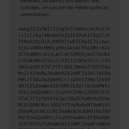
beheben. Du kannst uns diesen Text
schicken, um uns bei der Fehlersuche zu
unterstützen:
ewogICJuYW1lIjogIk5ldHdvcmtFcnJv
ciIsCiAgImNvbmZpZyI6IHsKICAgICJt
ZXRob2QiOiAiR0VUIiwKICAgICJ1cmwi
OiAiaHR0cHM6Ly9hcGkueC5ha3MtcHJv
ZC5hdWRhcmlzLm5ldC92MS9jbGllbnRz
LzIxNzMvd2Vic2l0ZS12ZWhpY2xlcz93
ZWJzaXRlPTVlYTFlODZjNmQxZTU2YTUw
MzZiY2VmNyZmaWx0ZXJbMF1bZmllbGRd
PWlzT3duJmZpbHRlclswXVt2YWx1ZV09
dHJ1ZSZmaWx0ZXJbMV1bZmllbGRdPW1v
ZGVsJmZpbHRlclsxXVt2YWx1ZV09JTVC
JTdCJTIyYXVkYXJpc19pZCUyMiUzQSUy
MjViODNlMzc3OGE5YTUyMzAyNTAwMjQ3
OSUyMiU3RCU1RCZmaWx0ZXJbMV1bb3Bd
PUlOJmZpbHRlclsyXVtmaWVsZF09dXNh
Z2VTdGF0ZSZmaWx0ZXJbMl1bdmFsdWVd