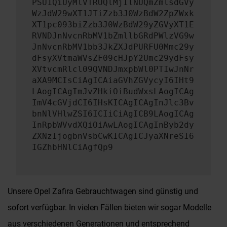
PSU1QiUyMlVTRUQlMjIlNUQmZmlsdGVy
WzJdW29wXT1JTiZzb3J0WzBdW2ZpZWxk
XT1pc093biZzb3J0WzBdW29yZGVyXT1E
RVNDJnNvcnRbMV1bZmllbGRdPWlzVG9w
JnNvcnRbMV1bb3JkZXJdPURFU0Mmc29y
dFsyXVtmaWVsZF09cHJpY2Umc29ydFsy
XVtvcmRlcl09QVNDJmxpbWl0PTIwJnNr
aXA9MCIsCiAgICAiaGVhZGVycyI6IHt9
LAogICAgImJvZHkiOiBudWxsLAogICAg
ImV4cGVjdCI6IHsKICAgICAgInJlc3Bv
bnNlVHlwZSI6ICIiCiAgICB9LAogICAg
InRpbWVvdXQiOiAwLAogICAgInByb2dy
ZXNzIjogbnVsbCwKICAgICJyaXNreSI6
IGZhbHNlCiAgfQp9
Unsere Opel Zafira Gebrauchtwagen sind günstig und
sofort verfügbar. In vielen Fällen bieten wir sogar Modelle
aus verschiedenen Generationen und entsprechend