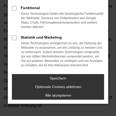
Für einen Opel Zafira Gebrauchtwagen existieren eine Reihe
Funktional
guter Argumente. Wer viel in Wuppertal und Umgebung
Diese Technologien bieten die bestmögliche Funktionalität
der Webseite. Services von Drittanbietern wie Google
unterwegs ist, wird dieses langlebige und zuverlässige
Maps, Chats, Fahrzeugbewertungssystem und weitere
werden aktiviert.
Fahrzeug auf jeden Fall zu schätzen wissen. Im Autohaus
Statistik und Marketing
Kronenberger bieten wir Ihnen Opel Zafira Gebrauchtwagen
Diese Technologien ermöglichen es uns, die Nutzung der
in großer Auswahl und zu rundum attraktiven Preisen. Als
Webseite zu analysieren, um die Leistung zu messen und
zu verbessern. Zudem werden Technologien eingesetzt,
Vertragshändler sind wir eng mit der Marke verbunden und
die von dritten Werbetreibenden verwendet werden, um
Sie auf anderen Webseiten zu verfolgen und um Anzeigen
natürlich auch in der Lage, Inspektion, Wartung und
zu schalten, die für Ihre Interessen relevant sind.
Reparaturen sach- und fachgerecht durchzuführen. Jeder
Speichern
Opel Zafira Gebrauchtwagen wird vor dem Verkauf nach
Optionale Cookies ablehnen
Wuppertal in unserer Kfz-Meisterwerkstatt gründlich
Alle akzeptieren
überprüft und erst dann angeboten, wenn „alles paletti“ und
in bester Ordnung ist.