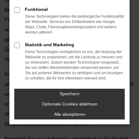
Beratung zur Seite, um sicherzustellen, dass Sie das
Funktional
Diese Technologien bieten die bestmögliche Funktionalität
Fahrzeug finden, das genau Ihren Anforderungen
der Webseite. Services von Drittanbietern wie Google
Maps, Chats, Fahrzeugbewertungssystem und weitere
entspricht. Egal, ob Sie ein kompaktes Stadtauto, einen
werden aktiviert.
geräumigen Familien-Van oder einen leistungsstarken
Statistik und Marketing
Geländewagen suchen - wir haben das passende Modell
Diese Technologien ermöglichen es uns, die Nutzung der
Webseite zu analysieren, um die Leistung zu messen und
für Sie.
zu verbessern. Zudem werden Technologien eingesetzt,
die von dritten Werbetreibenden verwendet werden, um
Sie auf anderen Webseiten zu verfolgen und um Anzeigen
Doch damit nicht genug! Als Ihr zuverlässiger Partner für
zu schalten, die für Ihre Interessen relevant sind.
alles rund um Opel bieten wir Ihnen zusätzlich eine Vielzahl
von Serviceleistungen an, um Ihr Fahrerlebnis noch
Speichern
angenehmer zu gestalten. Von regelmäßigen Wartungen
Optionale Cookies ablehnen
über Reparaturen bis hin zu individuellen Anpassungen -
Alle akzeptieren
bei uns sind Sie in den besten Händen.
Besuchen Sie uns noch heute und entdecken Sie die Welt