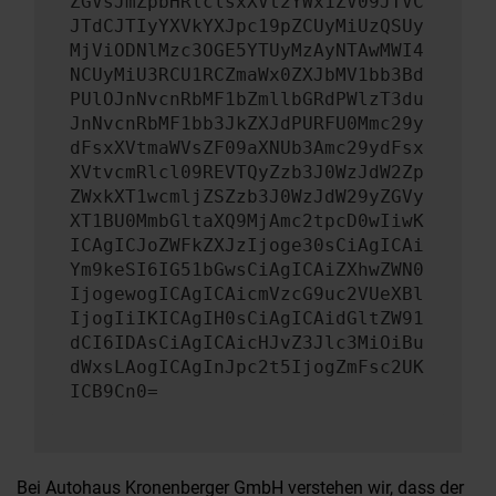
ZGVsJmZpbHRlclsxXVt2YWx1ZV09JTVC
JTdCJTIyYXVkYXJpc19pZCUyMiUzQSUy
MjViODNlMzc3OGE5YTUyMzAyNTAwMWI4
NCUyMiU3RCU1RCZmaWx0ZXJbMV1bb3Bd
PUlOJnNvcnRbMF1bZmllbGRdPWlzT3du
JnNvcnRbMF1bb3JkZXJdPURFU0Mmc29y
dFsxXVtmaWVsZF09aXNUb3Amc29ydFsx
XVtvcmRlcl09REVTQyZzb3J0WzJdW2Zp
ZWxkXT1wcmljZSZzb3J0WzJdW29yZGVy
XT1BU0MmbGltaXQ9MjAmc2tpcD0wIiwK
ICAgICJoZWFkZXJzIjoge30sCiAgICAi
Ym9keSI6IG51bGwsCiAgICAiZXhwZWN0
IjogewogICAgICAicmVzcG9uc2VUeXBl
IjogIiIKICAgIH0sCiAgICAidGltZW91
dCI6IDAsCiAgICAicHJvZ3Jlc3MiOiBu
dWxsLAogICAgInJpc2t5IjogZmFsc2UK
ICB9Cn0=
Bei Autohaus Kronenberger GmbH verstehen wir, dass der