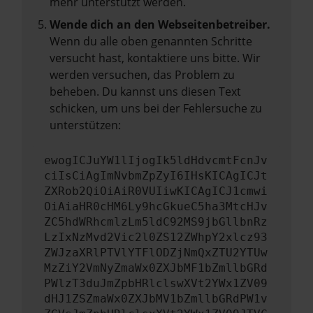
mehr unterstützt werden.
Wende dich an den Webseitenbetreiber.
Wenn du alle oben genannten Schritte
versucht hast, kontaktiere uns bitte. Wir
werden versuchen, das Problem zu
beheben. Du kannst uns diesen Text
schicken, um uns bei der Fehlersuche zu
unterstützen:
ewogICJuYW1lIjogIk5ldHdvcmtFcnJv
ciIsCiAgImNvbmZpZyI6IHsKICAgICJt
ZXRob2QiOiAiR0VUIiwKICAgICJ1cmwi
OiAiaHR0cHM6Ly9hcGkueC5ha3MtcHJv
ZC5hdWRhcmlzLm5ldC92MS9jbGllbnRz
LzIxNzMvd2Vic2l0ZS12ZWhpY2xlcz93
ZWJzaXRlPTVlYTFlODZjNmQxZTU2YTUw
MzZiY2VmNyZmaWx0ZXJbMF1bZmllbGRd
PWlzT3duJmZpbHRlclswXVt2YWx1ZV09
dHJ1ZSZmaWx0ZXJbMV1bZmllbGRdPW1v