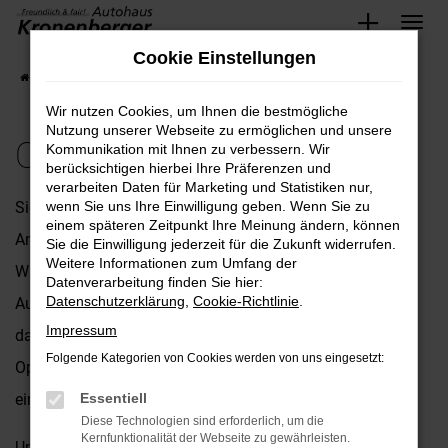
Zum
Cookie Einstellungen
Hauptinhalt
Startseite
Opel
Opel Astra kaufen
springen
Wir nutzen Cookies, um Ihnen die bestmögliche
Nutzung unserer Webseite zu ermöglichen und unsere
Opel Astra kaufen
Kommunikation mit Ihnen zu verbessern. Wir
berücksichtigen hierbei Ihre Präferenzen und
verarbeiten Daten für Marketing und Statistiken nur,
Sie suchen nach dem perfekten Fahrzeug, das Ihren
wenn Sie uns Ihre Einwilligung geben. Wenn Sie zu
einem späteren Zeitpunkt Ihre Meinung ändern, können
Ansprüchen gerecht wird? Dann ist der Astra die ideale
Sie die Einwilligung jederzeit für die Zukunft widerrufen.
Weitere Informationen zum Umfang der
Wahl für Sie! Herzlich willkommen bei Ihrem Opel
Datenverarbeitung finden Sie hier:
Datenschutzerklärung
,
Cookie-Richtlinie
.
Autohaus, Autohaus Kronenberger GmbH. Wir sind stolz
Impressum
darauf, Ihnen nicht nur eine beeindruckende Auswahl an
Folgende Kategorien von Cookies werden von uns eingesetzt:
Opel-Fahrzeugen präsentieren zu können, sondern auch
einen Service, der seinesgleichen sucht.
Essentiell
Diese Technologien sind erforderlich, um die
Kernfunktionalität der Webseite zu gewährleisten.
Unser engagiertes Team steht Ihnen mit umfassender