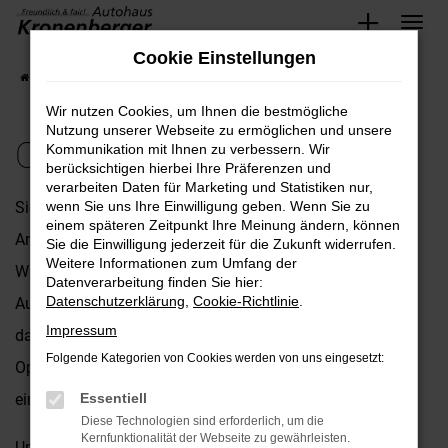
Zum
Cookie Einstellungen
Hauptinhalt
Startseite
Opel
Opel Mokka kaufen
springen
Wir nutzen Cookies, um Ihnen die bestmögliche
Nutzung unserer Webseite zu ermöglichen und unsere
Opel Mokka kaufen
Kommunikation mit Ihnen zu verbessern. Wir
berücksichtigen hierbei Ihre Präferenzen und
verarbeiten Daten für Marketing und Statistiken nur,
Sie suchen nach dem perfekten Fahrzeug, das Ihren
wenn Sie uns Ihre Einwilligung geben. Wenn Sie zu
einem späteren Zeitpunkt Ihre Meinung ändern, können
Ansprüchen gerecht wird? Dann ist der Mokka die ideale
Sie die Einwilligung jederzeit für die Zukunft widerrufen.
Weitere Informationen zum Umfang der
Wahl für Sie! Herzlich willkommen bei Ihrem Opel
Datenverarbeitung finden Sie hier:
Datenschutzerklärung
,
Cookie-Richtlinie
.
Autohaus, Autohaus Kronenberger GmbH. Wir sind stolz
Impressum
darauf, Ihnen nicht nur eine beeindruckende Auswahl an
Folgende Kategorien von Cookies werden von uns eingesetzt:
Opel-Fahrzeugen präsentieren zu können, sondern auch
einen Service, der seinesgleichen sucht.
Essentiell
Diese Technologien sind erforderlich, um die
Kernfunktionalität der Webseite zu gewährleisten.
Unser engagiertes Team steht Ihnen mit umfassender