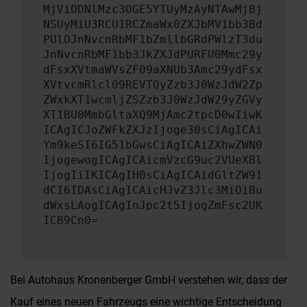
MjViODNlMzc3OGE5YTUyMzAyNTAwMjBj
NSUyMiU3RCU1RCZmaWx0ZXJbMV1bb3Bd
PUlOJnNvcnRbMF1bZmllbGRdPWlzT3du
JnNvcnRbMF1bb3JkZXJdPURFU0Mmc29y
dFsxXVtmaWVsZF09aXNUb3Amc29ydFsx
XVtvcmRlcl09REVTQyZzb3J0WzJdW2Zp
ZWxkXT1wcmljZSZzb3J0WzJdW29yZGVy
XT1BU0MmbGltaXQ9MjAmc2tpcD0wIiwK
ICAgICJoZWFkZXJzIjoge30sCiAgICAi
Ym9keSI6IG51bGwsCiAgICAiZXhwZWN0
IjogewogICAgICAicmVzcG9uc2VUeXBl
IjogIiIKICAgIH0sCiAgICAidGltZW91
dCI6IDAsCiAgICAicHJvZ3Jlc3MiOiBu
dWxsLAogICAgInJpc2t5IjogZmFsc2UK
ICB9Cn0=
Bei Autohaus Kronenberger GmbH verstehen wir, dass der
Kauf eines neuen Fahrzeugs eine wichtige Entscheidung