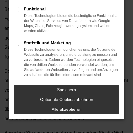
Beratung zur Seite, um sicherzustellen, dass Sie das
Funktional
Diese Technologien bieten die bestmögliche Funktionalität
Fahrzeug finden, das genau Ihren Anforderungen
der Webseite. Services von Drittanbietern wie Google
Maps, Chats, Fahrzeugbewertungssystem und weitere
entspricht. Egal, ob Sie ein kompaktes Stadtauto, einen
werden aktiviert.
geräumigen Familien-Van oder einen leistungsstarken
Statistik und Marketing
Geländewagen suchen - wir haben das passende Modell
Diese Technologien ermöglichen es uns, die Nutzung der
Webseite zu analysieren, um die Leistung zu messen und
für Sie.
zu verbessern. Zudem werden Technologien eingesetzt,
die von dritten Werbetreibenden verwendet werden, um
Sie auf anderen Webseiten zu verfolgen und um Anzeigen
Doch damit nicht genug! Als Ihr zuverlässiger Partner für
zu schalten, die für Ihre Interessen relevant sind.
alles rund um Opel bieten wir Ihnen zusätzlich eine Vielzahl
von Serviceleistungen an, um Ihr Fahrerlebnis noch
Speichern
angenehmer zu gestalten. Von regelmäßigen Wartungen
Optionale Cookies ablehnen
über Reparaturen bis hin zu individuellen Anpassungen -
Alle akzeptieren
bei uns sind Sie in den besten Händen.
Besuchen Sie uns noch heute und entdecken Sie die Welt