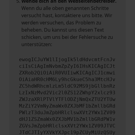
Wende dich an den Webseitenbetreiber.
Wenn du alle oben genannten Schritte
versucht hast, kontaktiere uns bitte. Wir
werden versuchen, das Problem zu
beheben. Du kannst uns diesen Text
schicken, um uns bei der Fehlersuche zu
unterstützen:
ewogICJuYW1lIjogIk5ldHdvcmtFcnJv
ciIsCiAgImNvbmZpZyI6IHsKICAgICJt
ZXRob2QiOiAiR0VUIiwKICAgICJ1cmwi
OiAiaHR0cHM6Ly9hcGkueC5ha3MtcHJv
ZC5hdWRhcmlzLm5ldC92MS9jbGllbnRz
LzIxNzMvd2Vic2l0ZS12ZWhpY2xlcz93
ZWJzaXRlPTVlYTFlODZjNmQxZTU2YTUw
MzZiY2VmNyZmaWx0ZXJbMF1bZmllbGRd
PWlzT3duJmZpbHRlclswXVt2YWx1ZV09
dHJ1ZSZmaWx0ZXJbMV1bZmllbGRdPW1v
ZGVsJmZpbHRlclsxXVt2YWx1ZV09JTVC
JTdCJTIyYXVkYXJpc19pZCUyMiUzQSUy