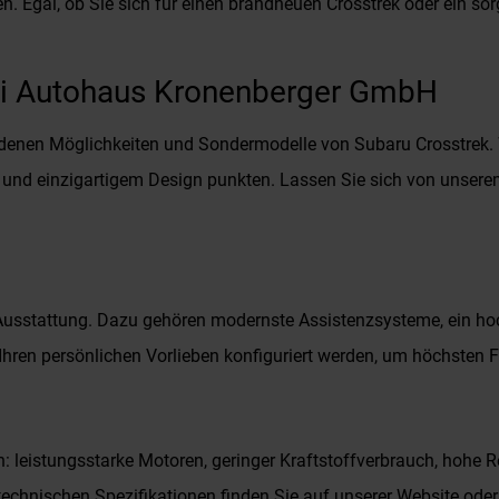
en. Egal, ob Sie sich für einen brandneuen Crosstrek oder ein s
ei Autohaus Kronenberger GmbH
denen Möglichkeiten und Sondermodelle von Subaru Crosstrek. Wi
und einzigartigem Design punkten. Lassen Sie sich von unserem
Ausstattung. Dazu gehören modernste Assistenzsysteme, ein ho
 Ihren persönlichen Vorlieben konfiguriert werden, um höchsten
: leistungsstarke Motoren, geringer Kraftstoffverbrauch, hohe R
chnischen Spezifikationen finden Sie auf unserer Website oder