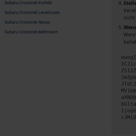
Stell
Subaru Crosstrek Krefeld
Veral
Subaru Crosstrek Leverkusen
nicht
Subaru Crosstrek Neuss
Wend
Subaru Crosstrek Mettmann
Wenn 
beheb
ewog
ICJ1
ZS12
JmZp
JTdC
MV1b
aXNU
bGlt
Ijog
c3Mi