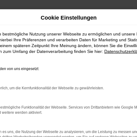
Cookie Einstellungen
ie bestmögliche Nutzung unserer Webseite zu ermöglichen und unsere
hierbei Ihre Präferenzen und verarbeiten Daten für Marketing und Stati
aufen
einem späteren Zeitpunkt Ihre Meinung ändern, können Sie die Einwillig
en zum Umfang der Datenverarbeitung finden Sie hier:
Datenschutzerkl
n gerecht wird? Dann ist der Crosstrek die ideale Wahl für Sie
en von uns eingesetzt:
ine beeindruckende Auswahl an Subaru-Fahrzeugen präsentieren 
rlich, um die Kernfunktionalität der Webseite zu gewährleisten.
zur Seite, um sicherzustellen, dass Sie das Fahrzeug finden, da
estmögliche Funktionalität der Webseite. Services von Drittanbietern wie Google 
nen leistungsstarken Geländewagen suchen - wir haben das pas
eitere werden aktiviert.
es rund um Subaru bieten wir Ihnen zusätzlich eine Vielzahl von
 es uns, die Nutzung der Webseite zu analysieren, um die Leistung zu messen u
hin zu individuellen Anpassungen - bei uns sind Sie in den bes