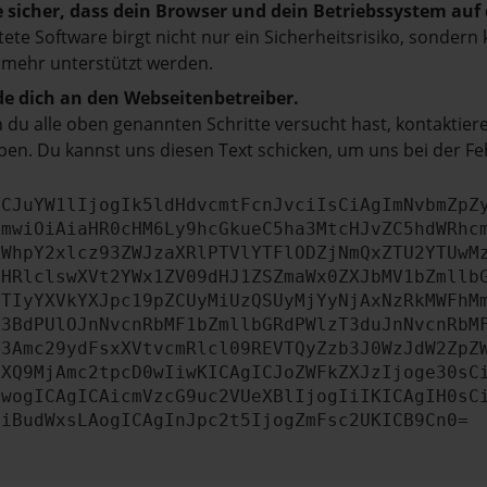
e sicher, dass dein Browser und dein Betriebssystem au
tete Software birgt nicht nur ein Sicherheitsrisiko, sonde
 mehr unterstützt werden.
e dich an den Webseitenbetreiber.
du alle oben genannten Schritte versucht hast, kontaktier
en. Du kannst uns diesen Text schicken, um uns bei der Fe
ICJuYW1lIjogIk5ldHdvcmtFcnJvciIsCiAgImNvbmZpZ
cmwiOiAiaHR0cHM6Ly9hcGkueC5ha3MtcHJvZC5hdWRhc
ZWhpY2xlcz93ZWJzaXRlPTVlYTFlODZjNmQxZTU2YTUwM
bHRlclswXVt2YWx1ZV09dHJ1ZSZmaWx0ZXJbMV1bZmllb
JTIyYXVkYXJpc19pZCUyMiUzQSUyMjYyNjAxNzRkMWFhM
b3BdPUlOJnNvcnRbMF1bZmllbGRdPWlzT3duJnNvcnRbM
b3Amc29ydFsxXVtvcmRlcl09REVTQyZzb3J0WzJdW2ZpZ
aXQ9MjAmc2tpcD0wIiwKICAgICJoZWFkZXJzIjoge30sC
ewogICAgICAicmVzcG9uc2VUeXBlIjogIiIKICAgIH0sC
OiBudWxsLAogICAgInJpc2t5IjogZmFsc2UKICB9Cn0=