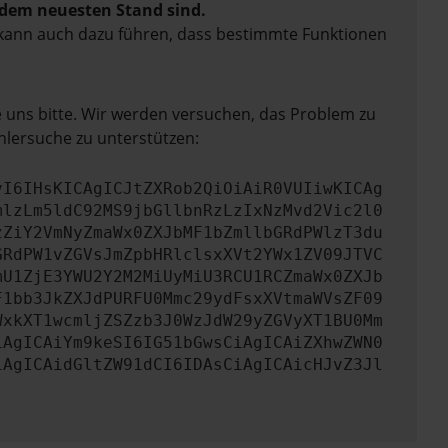
f dem neuesten Stand sind.
rn kann auch dazu führen, dass bestimmte Funktionen
e uns bitte. Wir werden versuchen, das Problem zu
hlersuche zu unterstützen:
yI6IHsKICAgICJtZXRob2QiOiAiR0VUIiwKICAg
mlzLm5ldC92MS9jbGllbnRzLzIxNzMvd2Vic2l0
zZiY2VmNyZmaWx0ZXJbMF1bZmllbGRdPWlzT3du
GRdPW1vZGVsJmZpbHRlclsxXVt2YWx1ZV09JTVC
mU1ZjE3YWU2Y2M2MiUyMiU3RCU1RCZmaWx0ZXJb
F1bb3JkZXJdPURFU0Mmc29ydFsxXVtmaWVsZF09
WxkXT1wcmljZSZzb3J0WzJdW29yZGVyXT1BU0Mm
iAgICAiYm9keSI6IG51bGwsCiAgICAiZXhwZWN0
iAgICAidGltZW91dCI6IDAsCiAgICAicHJvZ3Jl