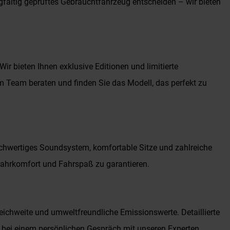
orgfältig geprüftes Gebrauchtfahrzeug entscheiden – wir bieten
r bieten Ihnen exklusive Editionen und limitierte
 Team beraten und finden Sie das Modell, das perfekt zu
chwertiges Soundsystem, komfortable Sitze und zahlreiche
 Fahrkomfort und Fahrspaß zu garantieren.
eichweite und umweltfreundliche Emissionswerte. Detaillierte
 bei einem persönlichen Gespräch mit unseren Experten.