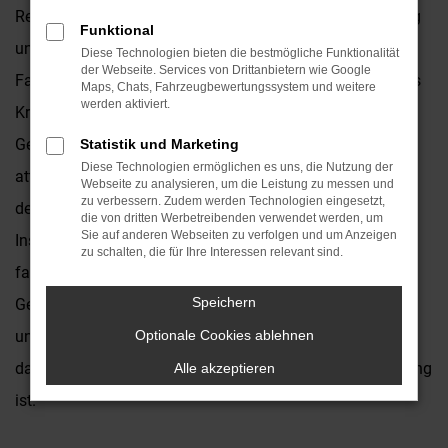
Reihe guter Argumente. Wer viel in Krefeld und Umgebung
Funktional
unterwegs ist, wird dieses langlebige und zuverlässige
Diese Technologien bieten die bestmögliche Funktionalität
der Webseite. Services von Drittanbietern wie Google
Fahrzeug auf jeden Fall zu schätzen wissen. Im Autohaus
Maps, Chats, Fahrzeugbewertungssystem und weitere
werden aktiviert.
Kronenberger bieten wir Ihnen Opel Insignia
Gebrauchtwagen in großer Auswahl und zu rundum
Statistik und Marketing
Diese Technologien ermöglichen es uns, die Nutzung der
attraktiven Preisen. Als Vertragshändler sind wir eng mit
Webseite zu analysieren, um die Leistung zu messen und
zu verbessern. Zudem werden Technologien eingesetzt,
der Marke verbunden und natürlich auch in der Lage,
die von dritten Werbetreibenden verwendet werden, um
Sie auf anderen Webseiten zu verfolgen und um Anzeigen
Inspektion, Wartung und Reparaturen sach- und
zu schalten, die für Ihre Interessen relevant sind.
fachgerecht durchzuführen. Jeder Opel Insignia
Speichern
Gebrauchtwagen wird vor dem Verkauf nach Krefeld in
unserer Kfz-Meisterwerkstatt gründlich überprüft und erst
Optionale Cookies ablehnen
dann angeboten, wenn „alles paletti“ und in bester Ordnung
Alle akzeptieren
ist.