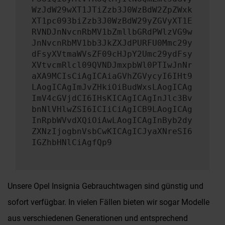
WzJdW29wXT1JTiZzb3J0WzBdW2ZpZWxk
XT1pc093biZzb3J0WzBdW29yZGVyXT1E
RVNDJnNvcnRbMV1bZmllbGRdPWlzVG9w
JnNvcnRbMV1bb3JkZXJdPURFU0Mmc29y
dFsyXVtmaWVsZF09cHJpY2Umc29ydFsy
XVtvcmRlcl09QVNDJmxpbWl0PTIwJnNr
aXA9MCIsCiAgICAiaGVhZGVycyI6IHt9
LAogICAgImJvZHkiOiBudWxsLAogICAg
ImV4cGVjdCI6IHsKICAgICAgInJlc3Bv
bnNlVHlwZSI6ICIiCiAgICB9LAogICAg
InRpbWVvdXQiOiAwLAogICAgInByb2dy
ZXNzIjogbnVsbCwKICAgICJyaXNreSI6
IGZhbHNlCiAgfQp9
Unsere Opel Insignia Gebrauchtwagen sind günstig und
sofort verfügbar. In vielen Fällen bieten wir sogar Modelle
aus verschiedenen Generationen und entsprechend