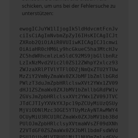
schicken, um uns bei der Fehlersuche zu
unterstützen:
ewogICJuYW1lIjogIk5ldHdvcmtFcnJv
ciIsCiAgImNvbmZpZyI6IHsKICAgICJt
ZXRob2QiOiAiR0VUIiwKICAgICJ1cmwi
OiAiaHR0cHM6Ly9hcGkueC5ha3MtcHJv
ZC5hdWRhcmlzLm5ldC92MS9jbGllbnRz
LzIxNzMvd2Vic2l0ZS12ZWhpY2xlcz93
ZWJzaXRlPTVlYTFlODZjNmQxZTU2YTUw
MzZiY2VmNyZmaWx0ZXJbMF1bZmllbGRd
PWlzT3duJmZpbHRlclswXVt2YWx1ZV09
dHJ1ZSZmaWx0ZXJbMV1bZmllbGRdPW1v
ZGVsJmZpbHRlclsxXVt2YWx1ZV09JTVC
JTdCJTIyYXVkYXJpc19pZCUyMiUzQSUy
MjViODNlMzc3OGE5YTUyMzAyNTAwMWY4
OCUyMiU3RCU1RCZmaWx0ZXJbMV1bb3Bd
PUlOJmZpbHRlclsyXVtmaWVsZF09dXNh
Z2VTdGF0ZSZmaWx0ZXJbMl1bdmFsdWVd
PSU1QiUyMlVTRUQlMjIlNUQmZmlsdGVy