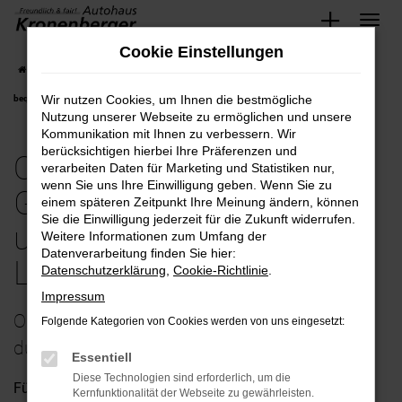
Zum
Cookie Einstellungen
Hauptinhalt
Startseite
Krefeld
Opel
Opel Insignia
Opel-Insignia Gebrauchtwagen
springen
Wir nutzen Cookies, um Ihnen die bestmögliche
bequem und günstig kaufen mit Lieferservice nach Krefeld
Nutzung unserer Webseite zu ermöglichen und unsere
Kommunikation mit Ihnen zu verbessern. Wir
berücksichtigen hierbei Ihre Präferenzen und
Opel-Insignia
verarbeiten Daten für Marketing und Statistiken nur,
wenn Sie uns Ihre Einwilligung geben. Wenn Sie zu
Gebrauchtwagen bequem
einem späteren Zeitpunkt Ihre Meinung ändern, können
Sie die Einwilligung jederzeit für die Zukunft widerrufen.
und günstig kaufen mit
Weitere Informationen zum Umfang der
Datenverarbeitung finden Sie hier:
Lieferservice nach Krefeld
Datenschutzerklärung
,
Cookie-Richtlinie
.
Impressum
Opel Insignia Gebrauchtwagen – perfekt
Folgende Kategorien von Cookies werden von uns eingesetzt:
durchgecheckt unterwegs in Krefeld
Essentiell
Diese Technologien sind erforderlich, um die
Für einen Opel Insignia Gebrauchtwagen existieren eine
Kernfunktionalität der Webseite zu gewährleisten.