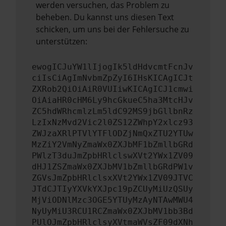
werden versuchen, das Problem zu
beheben. Du kannst uns diesen Text
schicken, um uns bei der Fehlersuche zu
unterstützen:
ewogICJuYW1lIjogIk5ldHdvcmtFcnJv
ciIsCiAgImNvbmZpZyI6IHsKICAgICJt
ZXRob2QiOiAiR0VUIiwKICAgICJ1cmwi
OiAiaHR0cHM6Ly9hcGkueC5ha3MtcHJv
ZC5hdWRhcmlzLm5ldC92MS9jbGllbnRz
LzIxNzMvd2Vic2l0ZS12ZWhpY2xlcz93
ZWJzaXRlPTVlYTFlODZjNmQxZTU2YTUw
MzZiY2VmNyZmaWx0ZXJbMF1bZmllbGRd
PWlzT3duJmZpbHRlclswXVt2YWx1ZV09
dHJ1ZSZmaWx0ZXJbMV1bZmllbGRdPW1v
ZGVsJmZpbHRlclsxXVt2YWx1ZV09JTVC
JTdCJTIyYXVkYXJpc19pZCUyMiUzQSUy
MjViODNlMzc3OGE5YTUyMzAyNTAwMWU4
NyUyMiU3RCU1RCZmaWx0ZXJbMV1bb3Bd
PUlOJmZpbHRlclsyXVtmaWVsZF09dXNh