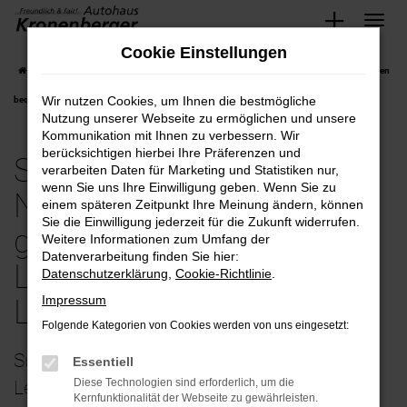
Zum
Cookie Einstellungen
Hauptinhalt
Startseite
Leverkusen
Subaru
Subaru Forester
Subaru-Forester Neuwagen
springen
Wir nutzen Cookies, um Ihnen die bestmögliche
bequem und günstig kaufen mit Lieferservice nach Leverkusen
Nutzung unserer Webseite zu ermöglichen und unsere
Kommunikation mit Ihnen zu verbessern. Wir
berücksichtigen hierbei Ihre Präferenzen und
Subaru-Forester
verarbeiten Daten für Marketing und Statistiken nur,
wenn Sie uns Ihre Einwilligung geben. Wenn Sie zu
Neuwagen bequem und
einem späteren Zeitpunkt Ihre Meinung ändern, können
Sie die Einwilligung jederzeit für die Zukunft widerrufen.
günstig kaufen mit
Weitere Informationen zum Umfang der
Datenverarbeitung finden Sie hier:
Lieferservice nach
Datenschutzerklärung
,
Cookie-Richtlinie
.
Impressum
Leverkusen
Folgende Kategorien von Cookies werden von uns eingesetzt:
Subaru Forester Neuwagen – Fahrspaß in
Essentiell
Diese Technologien sind erforderlich, um die
Leverkusen und Umgebung
Kernfunktionalität der Webseite zu gewährleisten.