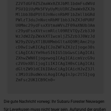
Z2VTdGF0ZSZmaWx0ZXJbMl1bdmFsdWVd
PSU1QiUyMk5FVyUyMiU1RCZmaWx0ZXJb
Ml1bb3BdPUlOJnNvcnRbMF1bZmllbGRd
PWlzT3duJnNvcnRbMF1bb3JkZXJdPURF
U0Mmc29ydFsxXVtmaWVsZF09aXNUb3Am
c29ydFsxXVtvcmRlcl09REVTQyZzb3J0
WzJdW2ZpZWxkXT1wcmljZSZzb3J0WzJd
W29yZGVyXT1BU0MmbGltaXQ9MjAmc2tp
cD0wIiwKICAgICJoZWFkZXJzIjoge30s
CiAgICAiYm9keSI6IG51bGwsCiAgICAi
ZXhwZWN0IjogewogICAgICAicmVzcG9u
c2VUeXBlIjogIiIKICAgIH0sCiAgICAi
dGltZW91dCI6IDAsCiAgICAicHJvZ3Jl
c3MiOiBudWxsLAogICAgInJpc2t5Ijog
ZmFsc2UKICB9Cn0=
Die gute Nachricht vorweg: Ihr Subaru Forester Neuwagen
für Leverkusen muss nicht teuer sein. Aufgrund der großen