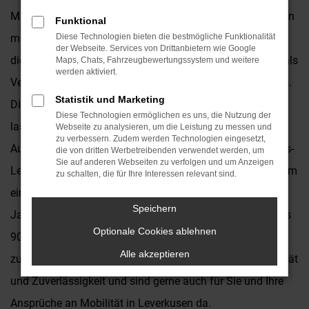
Mit einem Subaru Forester Neuwagen für Leverkusen kann
Funktional
man (und frau) nichts falsch machen. Wir empfehlen
Diese Technologien bieten die bestmögliche Funktionalität
der Webseite. Services von Drittanbietern wie Google
dieses Modell bereits seit vielen Jahren und sind zudem als
Maps, Chats, Fahrzeugbewertungssystem und weitere
werden aktiviert.
Vertragshändler überzeugter Repräsentant des Herstellers.
Statistik und Marketing
Die Vorteile, die ein Subaru Forester Neuwagen bietet,
Diese Technologien ermöglichen es uns, die Nutzung der
lassen sich in aktuellen Ausgaben nahezu aller
Webseite zu analysieren, um die Leistung zu messen und
zu verbessern. Zudem werden Technologien eingesetzt,
Automagazine nachlesen. Vor allem hinsichtlich des Preis-
die von dritten Werbetreibenden verwendet werden, um
Sie auf anderen Webseiten zu verfolgen und um Anzeigen
Leistungs-Verhältnisses punktet dieses Fahrzeug wie kaum
zu schalten, die für Ihre Interessen relevant sind.
ein Zweites. Wir vom Autohaus Kronenberger sind seit
Speichern
Jahrzehnten auf dem Markt und blicken auf eine mehr als
Optionale Cookies ablehnen
90-jährige Geschichte in Leverkusen und Umgebung
Alle akzeptieren
zurück. Als Familienunternehmen stehen wir für Kontinuität
und Zuverlässigkeit und sind gerne auch für Sie und Ihre
Ansprüche an Mobilität in Leverkusen da.