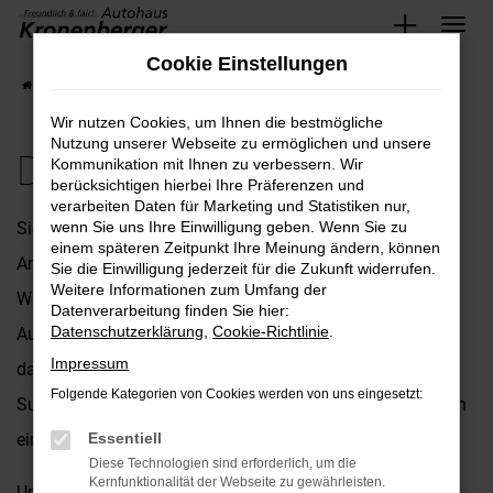
Zum
Cookie Einstellungen
Hauptinhalt
Startseite
Subaru
Der neue Subaru Solterra
springen
Wir nutzen Cookies, um Ihnen die bestmögliche
Nutzung unserer Webseite zu ermöglichen und unsere
Der neue Subaru Solterra
Kommunikation mit Ihnen zu verbessern. Wir
berücksichtigen hierbei Ihre Präferenzen und
verarbeiten Daten für Marketing und Statistiken nur,
Sie suchen nach dem perfekten Fahrzeug, das Ihren
wenn Sie uns Ihre Einwilligung geben. Wenn Sie zu
einem späteren Zeitpunkt Ihre Meinung ändern, können
Ansprüchen gerecht wird? Dann ist der Solterra die ideale
Sie die Einwilligung jederzeit für die Zukunft widerrufen.
Weitere Informationen zum Umfang der
Wahl für Sie! Herzlich willkommen bei Ihrem Subaru
Datenverarbeitung finden Sie hier:
Datenschutzerklärung
,
Cookie-Richtlinie
.
Autohaus, Autohaus Kronenberger GmbH. Wir sind stolz
Impressum
darauf, Ihnen nicht nur eine beeindruckende Auswahl an
Folgende Kategorien von Cookies werden von uns eingesetzt:
Subaru-Fahrzeugen präsentieren zu können, sondern auch
einen Service, der seinesgleichen sucht.
Essentiell
Diese Technologien sind erforderlich, um die
Kernfunktionalität der Webseite zu gewährleisten.
Unser engagiertes Team steht Ihnen mit umfassender