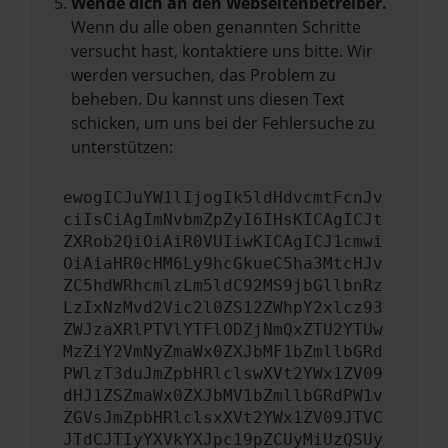
Wende dich an den Webseitenbetreiber.
Wenn du alle oben genannten Schritte
versucht hast, kontaktiere uns bitte. Wir
werden versuchen, das Problem zu
beheben. Du kannst uns diesen Text
schicken, um uns bei der Fehlersuche zu
unterstützen:
ewogICJuYW1lIjogIk5ldHdvcmtFcnJv
ciIsCiAgImNvbmZpZyI6IHsKICAgICJt
ZXRob2QiOiAiR0VUIiwKICAgICJ1cmwi
OiAiaHR0cHM6Ly9hcGkueC5ha3MtcHJv
ZC5hdWRhcmlzLm5ldC92MS9jbGllbnRz
LzIxNzMvd2Vic2l0ZS12ZWhpY2xlcz93
ZWJzaXRlPTVlYTFlODZjNmQxZTU2YTUw
MzZiY2VmNyZmaWx0ZXJbMF1bZmllbGRd
PWlzT3duJmZpbHRlclswXVt2YWx1ZV09
dHJ1ZSZmaWx0ZXJbMV1bZmllbGRdPW1v
ZGVsJmZpbHRlclsxXVt2YWx1ZV09JTVC
JTdCJTIyYXVkYXJpc19pZCUyMiUzQSUy