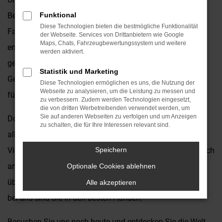
Beratung zur Seite, um sicherzustellen, dass Sie das
Funktional
Diese Technologien bieten die bestmögliche Funktionalität
Fahrzeug finden, das genau Ihren Anforderungen
der Webseite. Services von Drittanbietern wie Google
Maps, Chats, Fahrzeugbewertungssystem und weitere
entspricht. Egal, ob Sie ein kompaktes Stadtauto, einen
werden aktiviert.
geräumigen Familien-Van oder einen leistungsstarken
Statistik und Marketing
Geländewagen suchen - wir haben das passende Modell
Diese Technologien ermöglichen es uns, die Nutzung der
Webseite zu analysieren, um die Leistung zu messen und
für Sie.
zu verbessern. Zudem werden Technologien eingesetzt,
die von dritten Werbetreibenden verwendet werden, um
Sie auf anderen Webseiten zu verfolgen und um Anzeigen
Doch damit nicht genug! Als Ihr zuverlässiger Partner für
zu schalten, die für Ihre Interessen relevant sind.
alles rund um Subaru bieten wir Ihnen zusätzlich eine
Vielzahl von Serviceleistungen an, um Ihr Fahrerlebnis noch
Speichern
angenehmer zu gestalten. Von regelmäßigen Wartungen
Optionale Cookies ablehnen
über Reparaturen bis hin zu individuellen Anpassungen -
Alle akzeptieren
bei uns sind Sie in den besten Händen.
Besuchen Sie uns noch heute und entdecken Sie die Welt