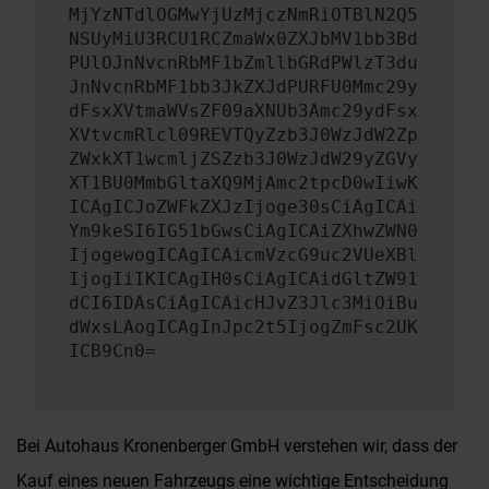
MjYzNTdlOGMwYjUzMjczNmRiOTBlN2Q5
NSUyMiU3RCU1RCZmaWx0ZXJbMV1bb3Bd
PUlOJnNvcnRbMF1bZmllbGRdPWlzT3du
JnNvcnRbMF1bb3JkZXJdPURFU0Mmc29y
dFsxXVtmaWVsZF09aXNUb3Amc29ydFsx
XVtvcmRlcl09REVTQyZzb3J0WzJdW2Zp
ZWxkXT1wcmljZSZzb3J0WzJdW29yZGVy
XT1BU0MmbGltaXQ9MjAmc2tpcD0wIiwK
ICAgICJoZWFkZXJzIjoge30sCiAgICAi
Ym9keSI6IG51bGwsCiAgICAiZXhwZWN0
IjogewogICAgICAicmVzcG9uc2VUeXBl
IjogIiIKICAgIH0sCiAgICAidGltZW91
dCI6IDAsCiAgICAicHJvZ3Jlc3MiOiBu
dWxsLAogICAgInJpc2t5IjogZmFsc2UK
ICB9Cn0=
Bei Autohaus Kronenberger GmbH verstehen wir, dass der
Kauf eines neuen Fahrzeugs eine wichtige Entscheidung